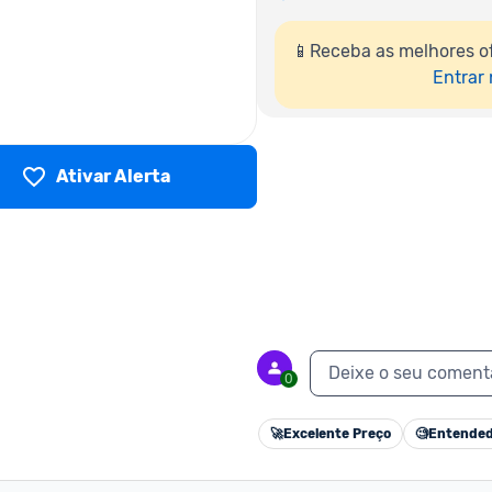
📱Receba as melhores o
Entrar
Ativar Alerta
Deixe o seu coment
0
🚀
Excelente Preço
🧐
Entended