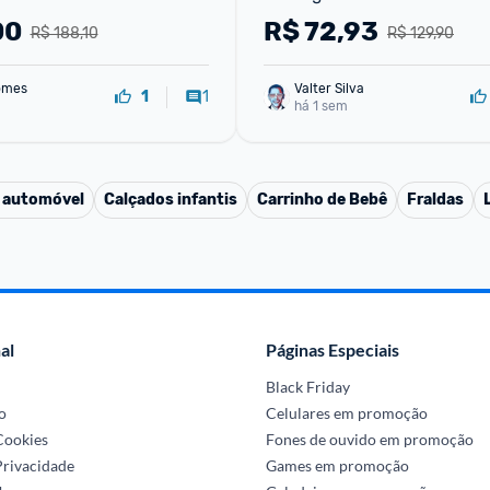
00
R$
72,93
R$ 188,10
R$ 129,90
omes
Valter Silva
1
1
há 1 sem
a automóvel
Calçados infantis
Carrinho de Bebê
Fraldas
al
Páginas Especiais
Black Friday
o
Celulares em promoção
 Cookies
Fones de ouvido em promoção
Privacidade
Games em promoção