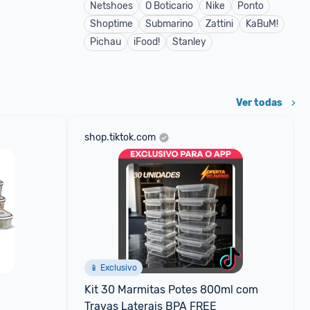
Netshoes
O Boticario
Nike
Ponto
Shoptime
Submarino
Zattini
KaBuM!
Pichau
iFood!
Stanley
Ver todas
shop.tiktok.com
📱 Exclusivo
Kit 30 Marmitas Potes 800ml com 
Travas Laterais BPA FREE