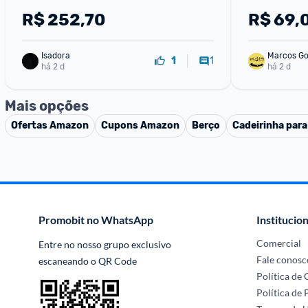
R$
252,70
R$
69,
Isadora
Marcos G
1
1
há 2 d
há 2 d
Mais opções
Ofertas
Amazon
Cupons
Amazon
Berço
Cadeirinha par
Promobit no WhatsApp
Institucion
Comercial
Entre no nosso grupo exclusivo 
Fale conosc
escaneando o QR Code
Política de
Política de 