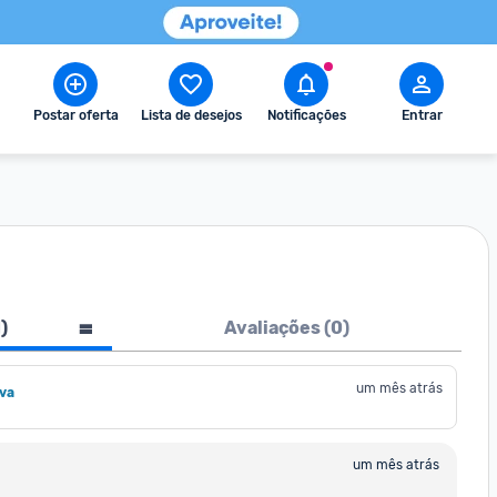
Postar oferta
Lista de desejos
Notificações
Entrar
1
)
Avaliações (
0
)
um mês atrás
lva
um mês atrás