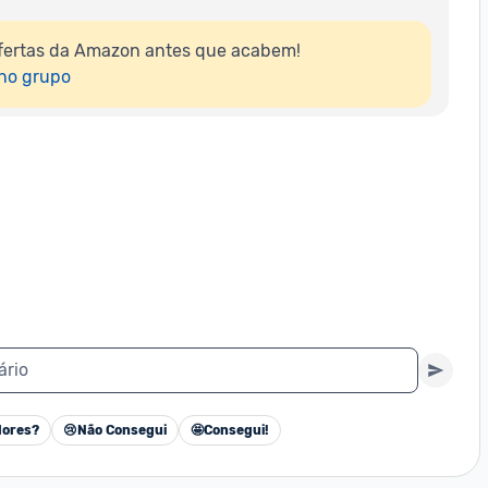
fertas da Amazon antes que acabem!

 no grupo
ário
ores?
😢
Não Consegui
🤩
Consegui!
Cancelar