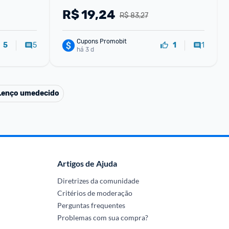
R$
19,24
R$ 83,27
Cupons Promobit
5
1
5
1
há 3 d
Lenço umedecido
Artigos de Ajuda
Diretrizes da comunidade
Critérios de moderação
Perguntas frequentes
Problemas com sua compra?