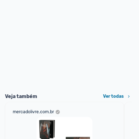
Veja também
Ver todas
mercadolivre.com.br
ali