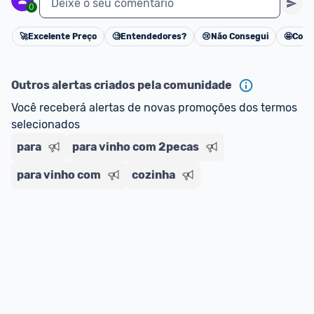
Deixe o seu comentário
0
🚀
Excelente Preço
🧐
Entendedores?
😢
Não Consegui
🤩
Cons
Cancelar
Outros alertas criados pela comunidade
Você receberá alertas de novas promoções dos termos 
selecionados
para
para vinho com 2pecas
para vinho com
cozinha