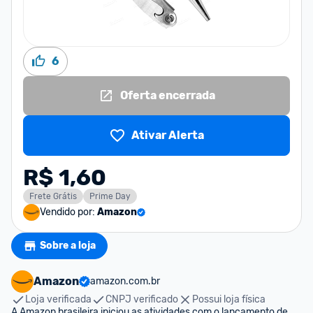
6
Oferta encerrada
Ativar Alerta
R$ 1,60
Frete Grátis
Prime Day
Vendido por:
Amazon
Sobre a loja
Amazon
amazon.com.br
Loja verificada
CNPJ verificado
Possui loja física
A Amazon brasileira iniciou as atividades com o lançamento de 