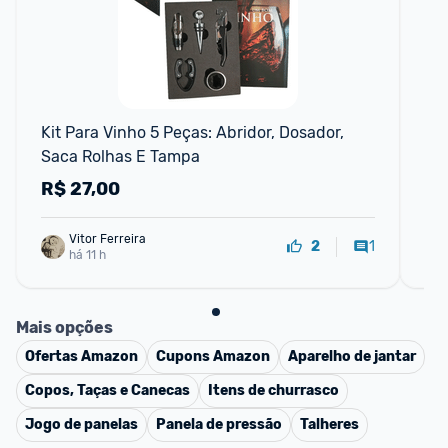
Kit Para Vinho 5 Peças: Abridor, Dosador, 
46
Saca Rolhas E Tampa
Ki
Re
R$
27,00
R
Vitor Ferreira
1
2
há 11 h
Mais opções
Ofertas
Amazon
Cupons
Amazon
Aparelho de jantar
Copos, Taças e Canecas
Itens de churrasco
Jogo de panelas
Panela de pressão
Talheres