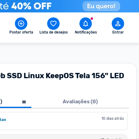
Postar oferta
Lista de desejos
Notificações
Entrar
b SSD Linux KeepOS Tela 156" LED
1
)
Avaliações (
0
)
10 dias atrás
tan