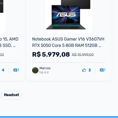
 15, AMD 
Notebook ASUS Gamer V16 V3607VH 
 SSD, 
RTX 5050 Core 5 8GB RAM 512GB 
ed Black 
SSD Linux 16" LCD LED FHD 144Hz 
R$
5.979,08
,00
R$ 10.999,00
nível IPS - RP213
Marcos
1
1
4
2
há 4 d
Headset