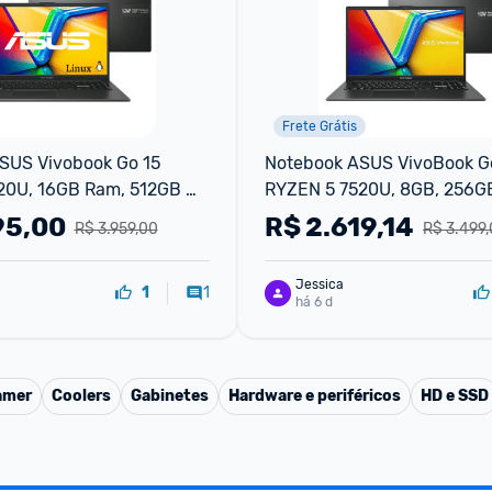
Frete Grátis
SUS Vivobook Go 15 
Notebook ASUS VivoBook Go
20U, 16GB Ram, 512GB 
RYZEN 5 7520U, 8GB, 256GB
5,6" FHD, Linux
KeepOS, Tela 15,6" FHD, Mix
95,00
R$
2.619,14
R$ 3.959,00
R$ 3.499
- E1504FA-NJ731
Jessica
1
1
há 6 d
amer
Coolers
Gabinetes
Hardware e periféricos
HD e SSD