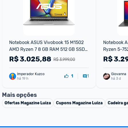
Notebook ASUS Vivobook 15 M1502 
Notebook A
AMD Ryzen 7 8 GB RAM 512 GB SSD 
Ryzen 5-75
KeepOS Linux Cool Silver - 
SSD, Tela 1
R$
3.025,88
R$
3.2
R$ 3.999,00
M1502YA-NJ611
Imperador Kuzco
Giovanna
1
1
há 19 h
há 3 d
Mais opções
Ofertas
Magazine Luiza
Cupons
Magazine Luiza
Cadeira g