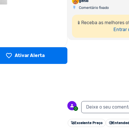
genio
Comentário fixado
📱Receba as melhores o
Entrar
Ativar Alerta
Deixe o seu coment
0
🚀
Excelente Preço
🧐
Entended