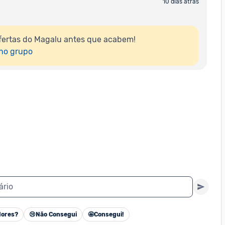
10 dias atrás
fertas do Magalu antes que acabem!

 no grupo
ário
ores?
😢
Não Consegui
🤩
Consegui!
Cancelar