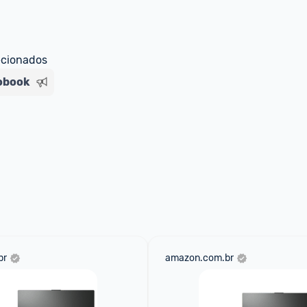
detalhes abaixo:
e) em forma de saldo na carteira 
ecionados
para você;
obook
para o MagaluPay por PIX;
ão de crédito no MagaluPay;
br
amazon.com.br