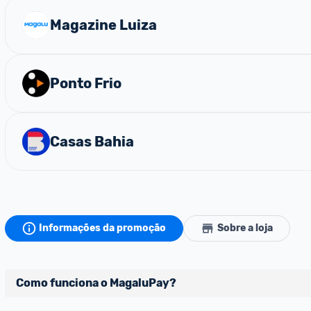
Magazine Luiza
Ponto Frio
Casas Bahia
Informações da promoção
Sobre a loja
Como funciona o MagaluPay?