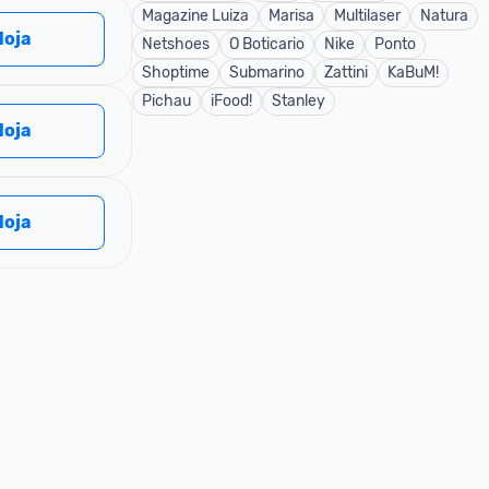
Magazine Luiza
Marisa
Multilaser
Natura
 loja
Netshoes
O Boticario
Nike
Ponto
Shoptime
Submarino
Zattini
KaBuM!
Pichau
iFood!
Stanley
 loja
 loja