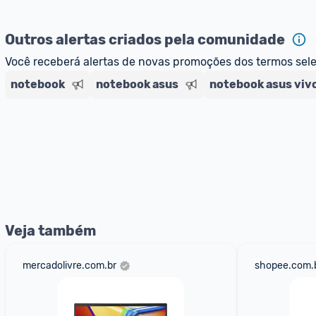
Pensando em comprar com 
MagaluPay
? Atente-se aos 
Outros alertas criados pela comunidade
- É necessário ter o valor total da compra (produto + fret
MagaluPay;
Você receberá alertas de novas promoções dos termos sel
- Caso você não tenha saldo, o desconto não será dado 
notebook
notebook asus
notebook asus viv
- Você pode transferir a quantia da sua conta bancária 
- Para parclar compras, é necessário cadastrar seu cart
Veja também
mercadolivre.com.br
shopee.com.