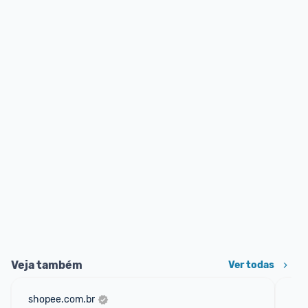
Veja também
Ver todas
shopee.com.br
mer