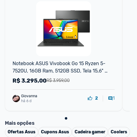
Notebook ASUS Vivobook Go 15 Ryzen 5-
No
7520U, 16GB Ram, 512GB SSD, Tela 15,6" 
Ry
FHD, Linux
Ke
R$
3.295,00
R
R$ 3.959,00
Giovanna
1
2
há 6 d
Mais opções
Ofertas
Asus
Cupons
Asus
Cadeira gamer
Coolers