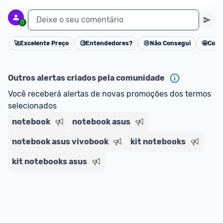
Deixe o seu comentário
0
🚀
Excelente Preço
🧐
Entendedores?
😢
Não Consegui
🤩
Cons
Cancelar
Outros alertas criados pela comunidade
Você receberá alertas de novas promoções dos termos 
selecionados
notebook
notebook asus
notebook asus vivobook
kit notebooks
kit notebooks asus