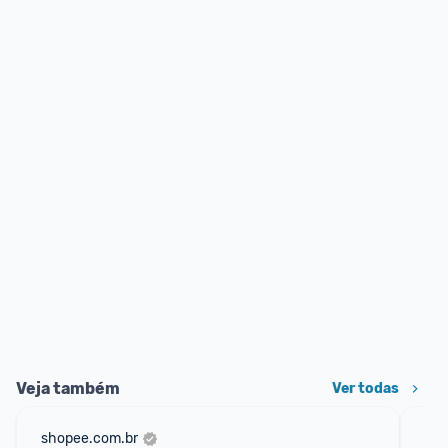
Veja também
Ver todas
shopee.com.br
mer