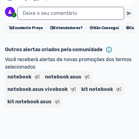
Deixe o seu comentário
0
🚀
Excelente Preço
🧐
Entendedores?
😢
Não Consegui
🤩
Cons
Cancelar
Outros alertas criados pela comunidade
Você receberá alertas de novas promoções dos termos 
selecionados
notebook
notebook asus
notebook asus vivobook
kit notebook
kit notebook asus