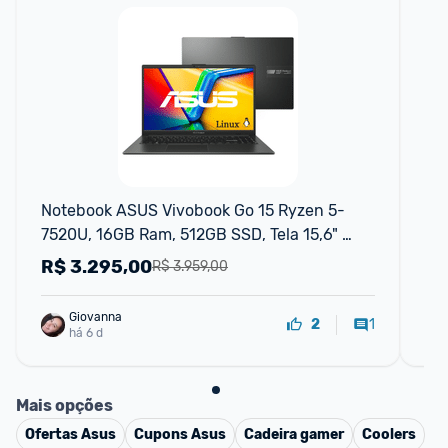
Notebook ASUS Vivobook Go 15 Ryzen 5-
No
7520U, 16GB Ram, 512GB SSD, Tela 15,6" 
Ry
FHD, Linux
Ke
R$
3.295,00
R
R$ 3.959,00
Giovanna
1
2
há 6 d
Mais opções
Ofertas
Asus
Cupons
Asus
Cadeira gamer
Coolers