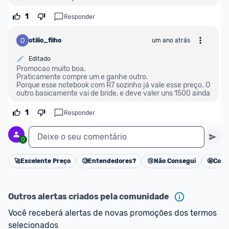
1
Responder
otilio_filho
um ano atrás
Editado
Promocao muito boa.
Praticamente compre um e ganhe outro.
Porque esse notebook com R7 sozinho já vale esse preço. O 
outro basicamente vai de bride, e deve valer uns 1500 ainda
1
Responder
Deixe o seu comentário
0
🚀
Excelente Preço
🧐
Entendedores?
😢
Não Consegui
🤩
Cons
Cancelar
Outros alertas criados pela comunidade
Você receberá alertas de novas promoções dos termos 
selecionados