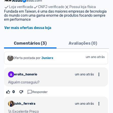
Asus
asus.com
Loja verificada
CNPJ verificado
Possui loja física
Fundada em Taiwan, é uma das maiores empresas de tecnologia 
do mundo com uma gama enorme de produtos focando sempre 
em performance  
Ver mais ofertas dessa loja
Comentários (
3
)
Avaliações (
0
)
um ano atrás
Oferta postada por
Juniorx
eroito_honorio
um ano atrás
Alguém conseguiu?
0
Responder
juhh_ferreira
um ano atrás
🚀 Excelente Preço