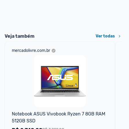
Veja também
Ver todas
mercadolivre.com.br
sho
Notebook ASUS Vivobook Ryzen 7 8GB RAM 
No
512GB SSD
752
FH