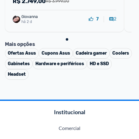
R$
2.749,00
R
R$ 3.999,00
Giovanna
2
7
há 2 d
Mais opções
Ofertas
Asus
Cupons
Asus
Cadeira gamer
Coolers
Gabinetes
Hardware e periféricos
HD e SSD
Headset
Institucional
Comercial