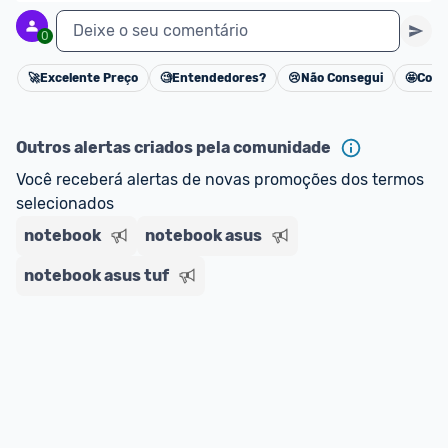
Deixe o seu comentário
0
🚀
Excelente Preço
🧐
Entendedores?
😢
Não Consegui
🤩
Cons
Cancelar
Outros alertas criados pela comunidade
Você receberá alertas de novas promoções dos termos 
selecionados
notebook
notebook asus
notebook asus tuf