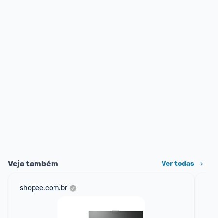
Veja também
Ver todas
shopee.com.br
am