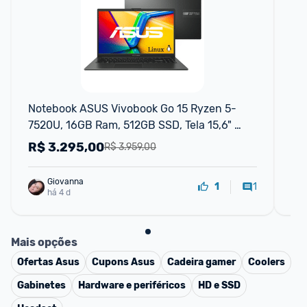
F
Notebook ASUS Vivobook Go 15 Ryzen 5-
AS
7520U, 16GB Ram, 512GB SSD, Tela 15,6" 
8 
FHD, Linux
Gr
R$
3.295,00
R
R$ 3.959,00
Giovanna
1
1
há 4 d
Mais opções
Ofertas
Asus
Cupons
Asus
Cadeira gamer
Coolers
Gabinetes
Hardware e periféricos
HD e SSD