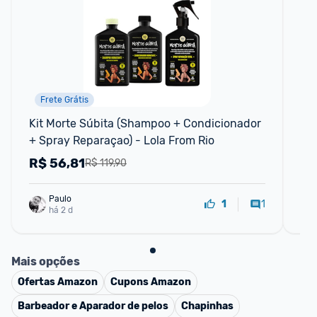
Frete Grátis
Kit Morte Súbita (Shampoo + Condicionador 
Ki
+ Spray Reparaçao) - Lola From Rio
Aq
R$
56,81
R
R$ 119,90
Paulo
1
1
há 2 d
Mais opções
Ofertas
Amazon
Cupons
Amazon
Barbeador e Aparador de pelos
Chapinhas