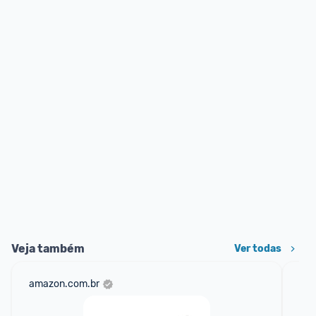
Veja também
Ver todas
amazon.com.br
mer