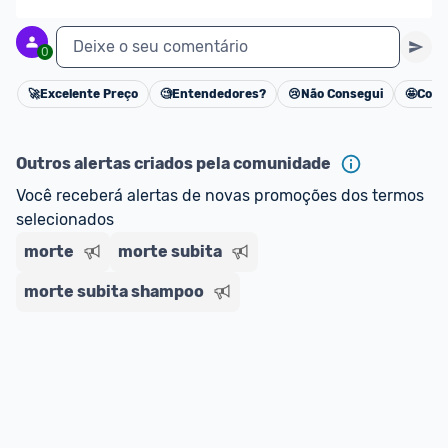
Deixe o seu comentário
0
🚀
Excelente Preço
🧐
Entendedores?
😢
Não Consegui
🤩
Cons
Cancelar
Outros alertas criados pela comunidade
Você receberá alertas de novas promoções dos termos 
selecionados
morte
morte subita
morte subita shampoo