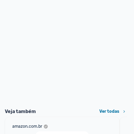
Veja também
Ver todas
amazon.com.br
am