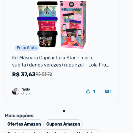
Frete Grátis
F
Kit Máscara Capilar Lola Star - morte 
Lol
subita+danos vorazes+rapunzel - Lola From 
Co
Rio
R$
37,63
R
R$ 53,72
Paulo
1
1
há 2 d
Mais opções
Ofertas
Amazon
Cupons
Amazon