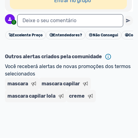
Entrar no grupo
Deixe o seu comentário
0
🚀
Excelente Preço
🧐
Entendedores?
😢
Não Consegui
🤩
Cons
Cancelar
Outros alertas criados pela comunidade
Você receberá alertas de novas promoções dos termos 
selecionados
mascara
mascara capilar
mascara capilar lola
creme