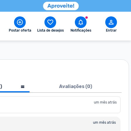
Postar oferta
Lista de desejos
Notificações
Entrar
1
)
Avaliações (
0
)
um mês atrás
um mês atrás