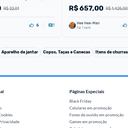
Celular Anti-estático
unidade 100 mL.
0
R$
657,00
R$ 22,01
R$ 1.425,00
Hee Hee-Man
1
6
há 1 sem
Aparelho de jantar
Copos, Taças e Canecas
Itens de churra
al
Páginas Especiais
Black Friday
o
Celulares em promoção
 Cookies
Fones de ouvido em promoção
Privacidade
Games em promoção