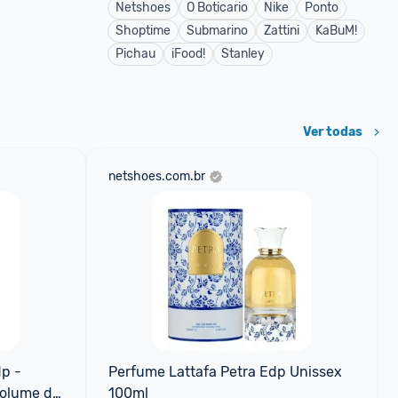
Netshoes
O Boticario
Nike
Ponto
Shoptime
Submarino
Zattini
KaBuM!
Pichau
iFood!
Stanley
Ver todas
netshoes.com.br
p - 
Perfume Lattafa Petra Edp Unissex 
olume da 
100ml