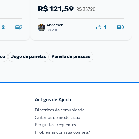
R$
121,59
R$ 357,90
Anderson
2
0
2
1
há 2 d
sco
Jogo de panelas
Panela de pressão
Artigos de Ajuda
Diretrizes da comunidade
Critérios de moderação
Perguntas frequentes
Problemas com sua compra?