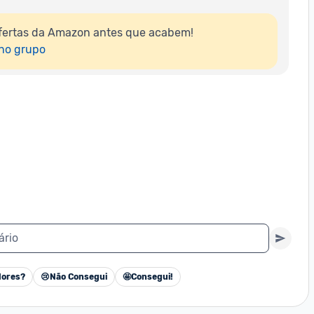
fertas da Amazon antes que acabem!

 no grupo
ário
ores?
😢
Não Consegui
🤩
Consegui!
Cancelar