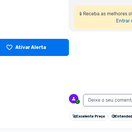
📱Receba as melhores o
Entrar
Ativar Alerta
Deixe o seu coment
0
🚀
Excelente Preço
🧐
Entended