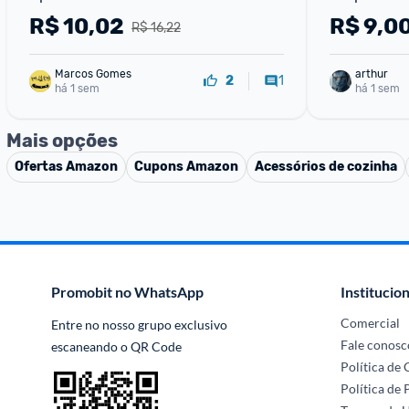
Isopropílico
Notebook e 
R$
10,02
R$
9,0
R$ 16,22
Marcos Gomes
arthur
1
2
há 1 sem
há 1 sem
Mais opções
Ofertas
Amazon
Cupons
Amazon
Acessórios de cozinha
Promobit no WhatsApp
Institucion
Comercial
Entre no nosso grupo exclusivo 
Fale conosc
escaneando o QR Code
Política de
Política de 