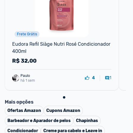
Frete Grátis
Eudora Refil Siàge Nutri Rosé Condicionador 
Sh
400ml
R$
32,00
R
Paulo
1
4
há 1 sem
Mais opções
Ofertas
Amazon
Cupons
Amazon
Barbeador e Aparador de pelos
Chapinhas
Condicionador
Creme para cabelo e Leave in