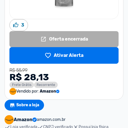
3
Oferta encerrada
Ativar Alerta
R$ 55,99
R$ 28,13
Frete Grátis
Recorrente
Vendido por:
Amazon
Sobre a loja
Amazon
amazon.com.br
Loja verificada
CNPJ verificado
Possui loja física