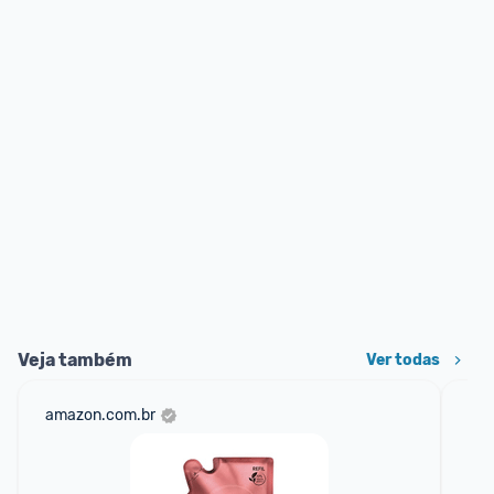
Veja também
Ver todas
amazon.com.br
mer