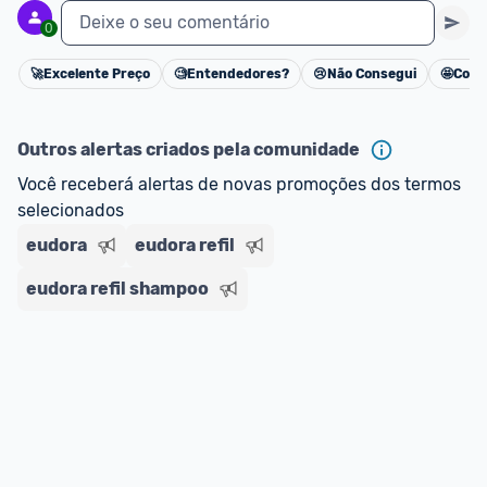
Deixe o seu comentário
0
🚀
Excelente Preço
🧐
Entendedores?
😢
Não Consegui
🤩
Cons
Cancelar
Outros alertas criados pela comunidade
Você receberá alertas de novas promoções dos termos 
selecionados
eudora
eudora refil
eudora refil shampoo