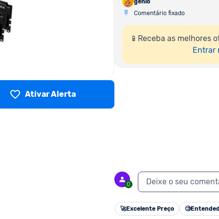
genio
Comentário fixado
📱Receba as melhores o
Entrar
Ativar Alerta
Deixe o seu coment
0
🚀
Excelente Preço
🧐
Entended