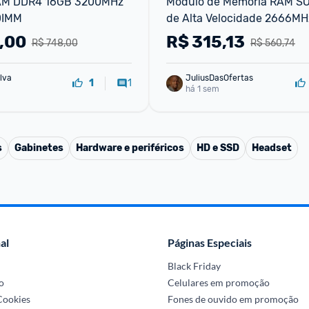
AM DDR4 16GB 3200MHz 
Módulo de Memória RAM SO
DIMM
de Alta Velocidade 2666MH
16GB para Desktop PC4-213
,00
R$
315,13
R$ 748,00
R$ 560,74
CL20 288-Pinos Non-EC
lva
JuliusDasOfertas
1
1
há 1 sem
s
Gabinetes
Hardware e periféricos
HD e SSD
Headset
al
Páginas Especiais
Black Friday
o
Celulares em promoção
 Cookies
Fones de ouvido em promoção