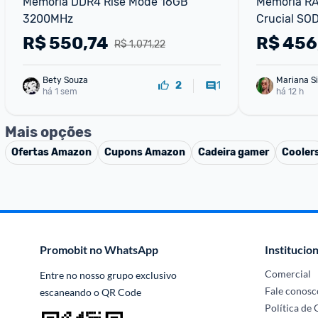
Memória DDR4 Rise Mode 16GB 
Memória R
3200MHz
Crucial SO
R$
550,74
R$
456
R$ 1.071,22
Bety Souza
Mariana Si
1
2
há 1 sem
há 12 h
Mais opções
Ofertas
Amazon
Cupons
Amazon
Cadeira gamer
Cooler
Promobit no WhatsApp
Institucion
Comercial
Entre no nosso grupo exclusivo 
Fale conosc
escaneando o QR Code
Política de