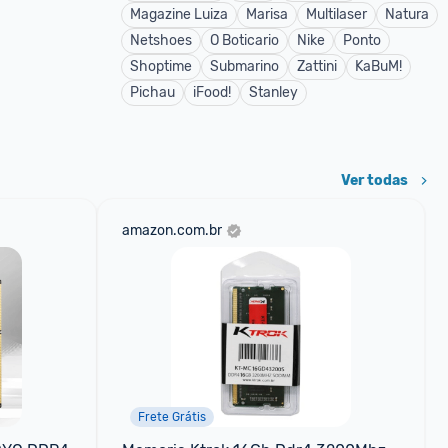
Magazine Luiza
Marisa
Multilaser
Natura
Netshoes
O Boticario
Nike
Ponto
Shoptime
Submarino
Zattini
KaBuM!
Pichau
iFood!
Stanley
Ver todas
amazon.com.br
Frete Grátis