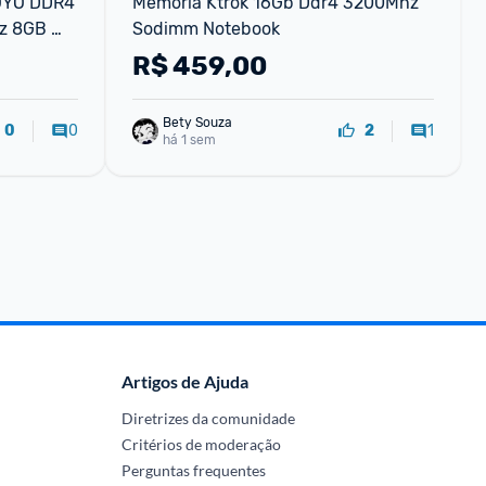
YO DDR4 
Memoria Ktrok 16Gb Ddr4 3200Mhz 
z 8GB 
Sodimm Notebook
00 1.2V 
R$
459,00
Bety Souza
0
1
0
2
há 1 sem
Artigos de Ajuda
Diretrizes da comunidade
Critérios de moderação
Perguntas frequentes