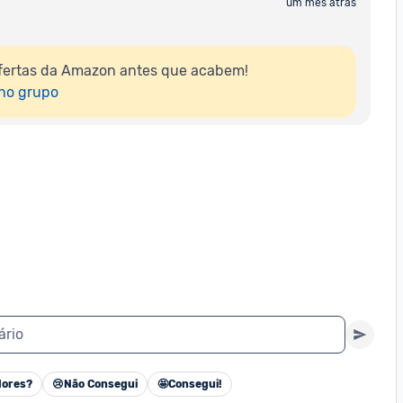
um mês atrás
fertas da Amazon antes que acabem!

 no grupo
ário
ores?
😢
Não Consegui
🤩
Consegui!
Cancelar