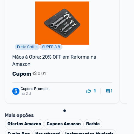
Frete Grátis
SUPER 8.8
Mãos à Obra: 20% OFF em Reforma na 
Kit
Amazon
Bi
Cupom
R
R$ 0,01
Cupons Promobit
1
1
há 2 d
Mais opções
Ofertas
Amazon
Cupons
Amazon
Barbie