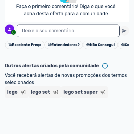
Faça o primeiro comentário! Diga o que você 
acha desta oferta para a comunidade.
Deixe o seu comentário
0
🚀
Excelente Preço
🧐
Entendedores?
😢
Não Consegui
🤩
Cons
Cancelar
Outros alertas criados pela comunidade
Você receberá alertas de novas promoções dos termos 
selecionados
lego
lego set
lego set super