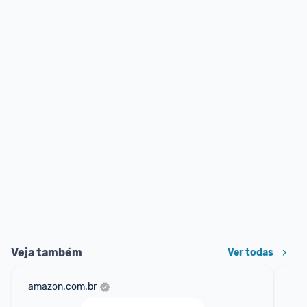
Veja também
Ver todas
amazon.com.br
mer