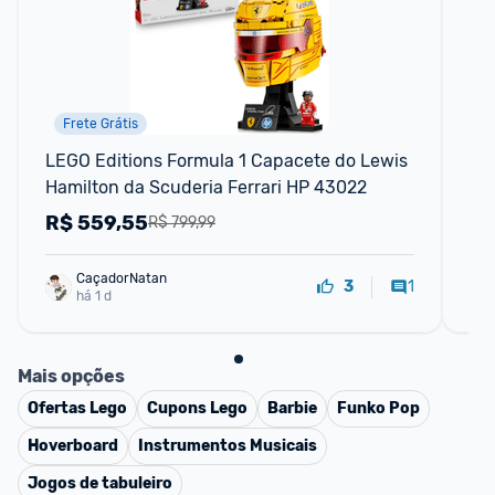
Frete Grátis
LEGO Editions Formula 1 Capacete do Lewis 
Kit
Hamilton da Scuderia Ferrari HP 43022
For
R$
559,55
R
R$ 799,99
CaçadorNatan
1
3
há 1 d
Mais opções
Ofertas
Lego
Cupons
Lego
Barbie
Funko Pop
Hoverboard
Instrumentos Musicais
Jogos de tabuleiro