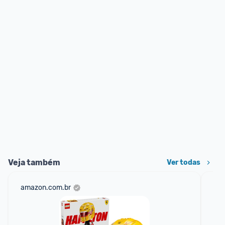
Veja também
Ver todas
amazon.com.br
mer