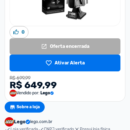
0
Oferta encerrada
Ativar Alerta
R$ 699,99
R$ 649,99
Vendido por:
Lego
Sobre a loja
Lego
lego.com.br
Loja verificada
CNPJ verificado
Possui loja física