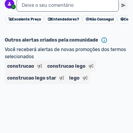
Deixe o seu comentário
0
🚀
Excelente Preço
🧐
Entendedores?
😢
Não Consegui
🤩
Cons
Cancelar
Outros alertas criados pela comunidade
Você receberá alertas de novas promoções dos termos 
selecionados
construcao
construcao lego
construcao lego star
lego