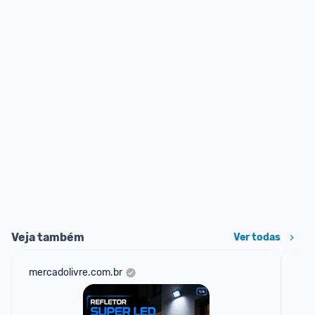
Veja também
Ver todas
mercadolivre.com.br
am