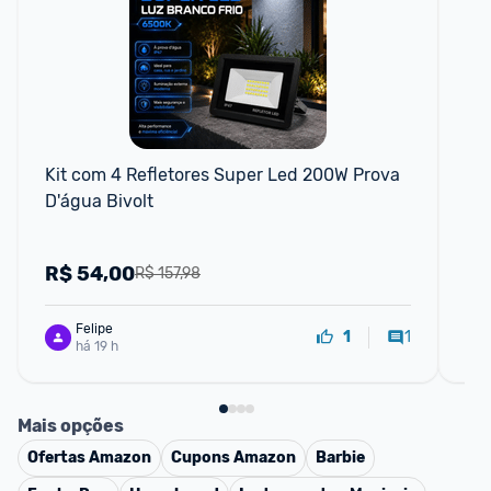
F
Kit com 4 Refletores Super Led 200W Prova 
LEG
D'água Bivolt
D K
R$
54,00
R
R$ 157,98
Felipe
1
1
há 19 h
Mais opções
Ofertas
Amazon
Cupons
Amazon
Barbie