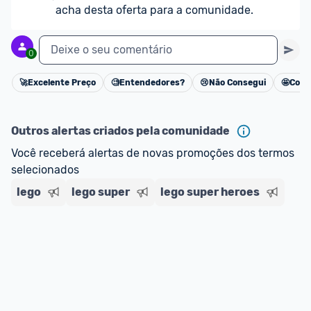
acha desta oferta para a comunidade.
Deixe o seu comentário
0
🚀
Excelente Preço
🧐
Entendedores?
😢
Não Consegui
🤩
Cons
Cancelar
Outros alertas criados pela comunidade
Você receberá alertas de novas promoções dos termos 
selecionados
lego
lego super
lego super heroes