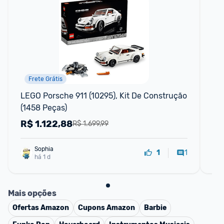
Frete Grátis
LEGO Porsche 911 (10295), Kit De Construção 
Kit
(1458 Peças)
Bi
R$
1.122,88
R
R$ 1.699,99
Sophia
1
1
há 1 d
Mais opções
Ofertas
Amazon
Cupons
Amazon
Barbie