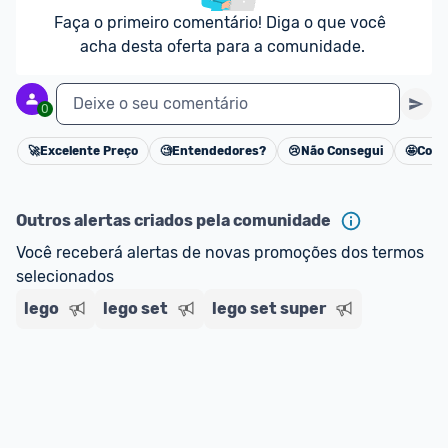
Faça o primeiro comentário! Diga o que você 
acha desta oferta para a comunidade.
Deixe o seu comentário
0
🚀
Excelente Preço
🧐
Entendedores?
😢
Não Consegui
🤩
Cons
Cancelar
Outros alertas criados pela comunidade
Você receberá alertas de novas promoções dos termos 
selecionados
lego
lego set
lego set super