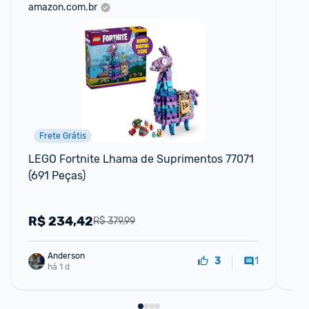
amazon.com.br
ali
Frete Grátis
LEGO Fortnite Lhama de Suprimentos 77071 
Bl
(691 Peças)
Le
R$
234,42
R
R$ 379,99
Anderson
1
3
há 1 d