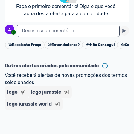
Faça o primeiro comentário! Diga o que você 
acha desta oferta para a comunidade.
Deixe o seu comentário
0
🚀
Excelente Preço
🧐
Entendedores?
😢
Não Consegui
🤩
Cons
Cancelar
Outros alertas criados pela comunidade
Você receberá alertas de novas promoções dos termos 
selecionados
lego
lego jurassic
lego jurassic world