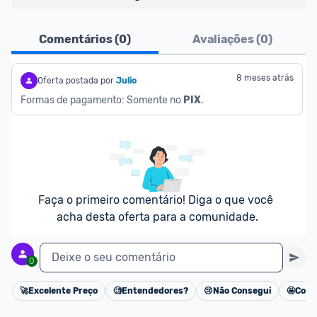
Pensando em comprar com 
MagaluPay
? Atente-
Comentários (
0
)
Avaliações (
0
)
se aos detalhes abaixo:
- É necessário ter o valor total da compra (produto 
8 meses atrás
Oferta postada por
Julio
+ frete) em forma de saldo na carteira MagaluPay;
Formas de pagamento: Somente no 
PIX
.
- Caso você não tenha saldo, o desconto não será 
dado para você;
- Você pode transferir a quantia da sua conta 
bancária para o MagaluPay por PIX;
- Para parclar compras, é necessário cadastrar seu 
cartão de crédito no MagaluPay;
Faça o primeiro comentário! Diga o que você 
acha desta oferta para a comunidade.
Deixe o seu comentário
0
🚀
Excelente Preço
🧐
Entendedores?
😢
Não Consegui
🤩
Cons
Cancelar