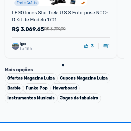
Frete Grátis
📱
LEGO Icons Star Trek: U.S.S Enterprise NCC-
Kit
D Kit de Modelo 1701
Pa
Cad
R$
3.069,65
R
R$ 3.799,99
Igor
1
3
há 18 h
Mais opções
Ofertas
Magazine Luiza
Cupons
Magazine Luiza
Barbie
Funko Pop
Hoverboard
Instrumentos Musicais
Jogos de tabuleiro