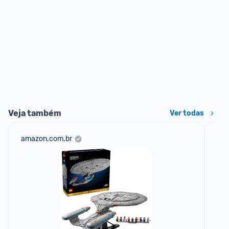
Veja também
Ver todas
amazon.com.br
sho