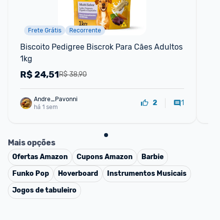
Frete Grátis
Recorrente
📱
Biscoito Pedigree Biscrok Para Cães Adultos 
Kit
1kg
De
Ban
R$
24,51
R
R$ 38,90
Andre_Pavonni
1
2
há 1 sem
Mais opções
Ofertas
Amazon
Cupons
Amazon
Barbie
Funko Pop
Hoverboard
Instrumentos Musicais
Jogos de tabuleiro