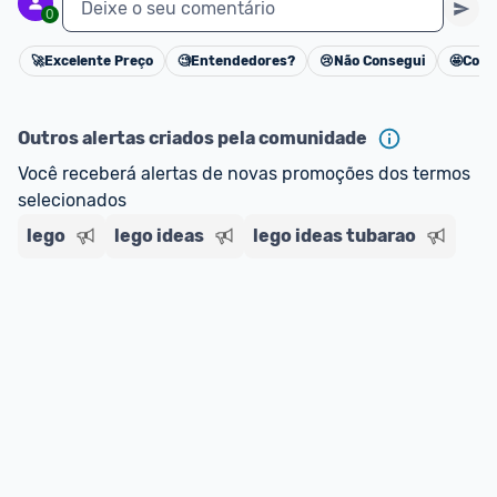
Deixe o seu comentário
0
🚀
Excelente Preço
🧐
Entendedores?
😢
Não Consegui
🤩
Cons
Cancelar
Outros alertas criados pela comunidade
Você receberá alertas de novas promoções dos termos 
selecionados
lego
lego ideas
lego ideas tubarao