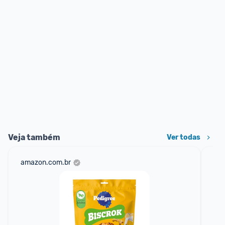
Veja também
Ver todas
amazon.com.br
sho