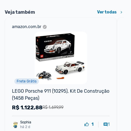
Veja também
Ver todas
amazon.com.br
ali
Frete Grátis
LEGO Porsche 911 (10295), Kit De Construção 
No
(1458 Peças)
Ca
Me
R$
1.122,88
R
R$ 1.699,99
Sophia
1
1
há 2 d