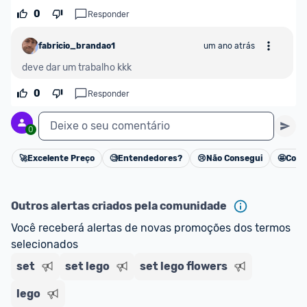
0
Responder
fabricio_brandao1
um ano atrás
deve dar um trabalho kkk
0
Responder
Deixe o seu comentário
0
🚀
Excelente Preço
🧐
Entendedores?
😢
Não Consegui
🤩
Cons
Cancelar
Outros alertas criados pela comunidade
Você receberá alertas de novas promoções dos termos 
selecionados
set
set lego
set lego flowers
lego