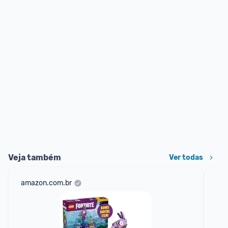
Veja também
Ver todas
amazon.com.br
ali