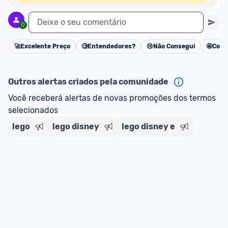
Deixe o seu comentário
0
🚀
Excelente Preço
🧐
Entendedores?
😢
Não Consegui
🤩
Cons
Cancelar
Outros alertas criados pela comunidade
Você receberá alertas de novas promoções dos termos 
selecionados
lego
lego disney
lego disney e