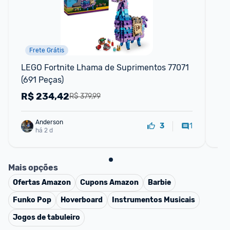
Frete Grátis
LEGO Fortnite Lhama de Suprimentos 77071 
Bl
(691 Peças)
Le
R$
234,42
R
R$ 379,99
Anderson
1
3
há 2 d
Mais opções
Ofertas
Amazon
Cupons
Amazon
Barbie
Funko Pop
Hoverboard
Instrumentos Musicais
Jogos de tabuleiro