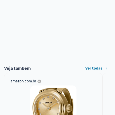
Veja também
Ver todas
amazon.com.br
cas