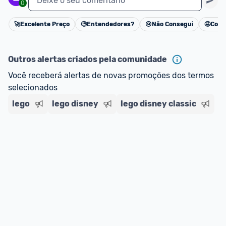
Deixe o seu comentário
0
🚀
Excelente Preço
🧐
Entendedores?
😢
Não Consegui
🤩
Cons
Cancelar
Outros alertas criados pela comunidade
Você receberá alertas de novas promoções dos termos 
selecionados
lego
lego disney
lego disney classic