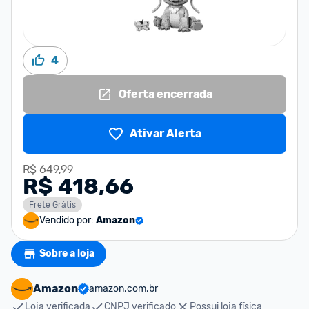
4
Oferta encerrada
Ativar Alerta
R$ 649,99
R$ 418,66
Frete Grátis
Vendido por:
Amazon
Sobre a loja
Amazon
amazon.com.br
Loja verificada
CNPJ verificado
Possui loja física