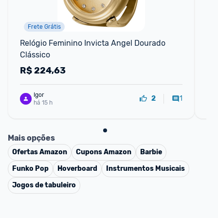
Frete Grátis
Relógio Feminino Invicta Angel Dourado 
Ca
Clássico
Co
62
R$
224,63
R
Igor
1
2
há 15 h
Mais opções
Ofertas
Amazon
Cupons
Amazon
Barbie
Funko Pop
Hoverboard
Instrumentos Musicais
Jogos de tabuleiro