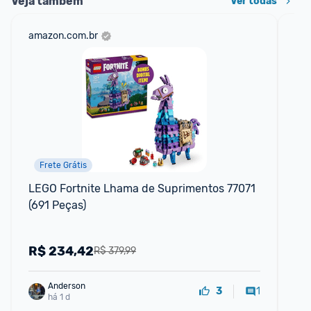
Veja também
Ver todas
amazon.com.br
ali
Frete Grátis
LEGO Fortnite Lhama de Suprimentos 77071 
Bl
(691 Peças)
Le
R$
234,42
R
R$ 379,99
Anderson
1
3
há 1 d