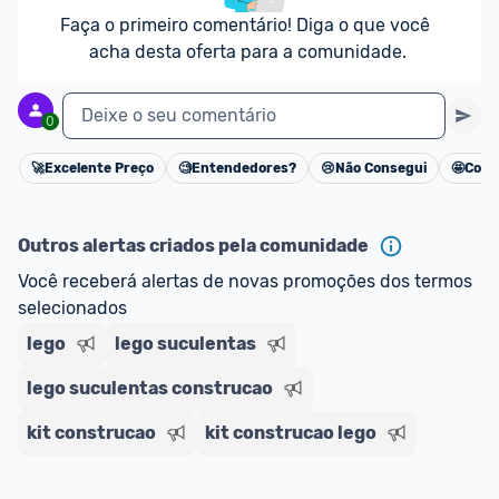
Faça o primeiro comentário! Diga o que você 
acha desta oferta para a comunidade.
Deixe o seu comentário
0
🚀
Excelente Preço
🧐
Entendedores?
😢
Não Consegui
🤩
Cons
Cancelar
Outros alertas criados pela comunidade
Você receberá alertas de novas promoções dos termos 
selecionados
lego
lego suculentas
lego suculentas construcao
kit construcao
kit construcao lego