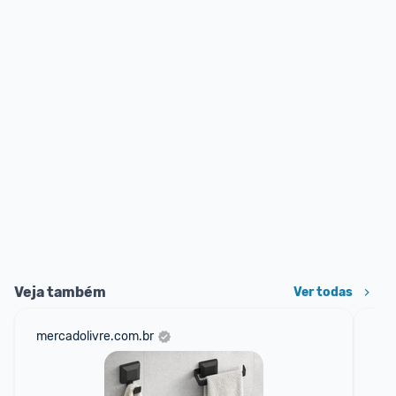
Veja também
Ver todas
mercadolivre.com.br
am