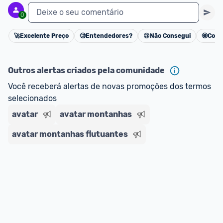
Deixe o seu comentário
0
🚀
Excelente Preço
🧐
Entendedores?
😢
Não Consegui
🤩
Cons
Cancelar
Outros alertas criados pela comunidade
Você receberá alertas de novas promoções dos termos 
selecionados
avatar
avatar montanhas
avatar montanhas flutuantes