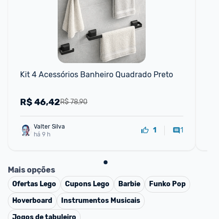
F
Kit 4 Acessórios Banheiro Quadrado Preto
Con
Br
R$
46,42
R
R$ 78,90
Valter Silva
1
1
há 9 h
Mais opções
Ofertas
Lego
Cupons
Lego
Barbie
Funko Pop
Hoverboard
Instrumentos Musicais
Jogos de tabuleiro