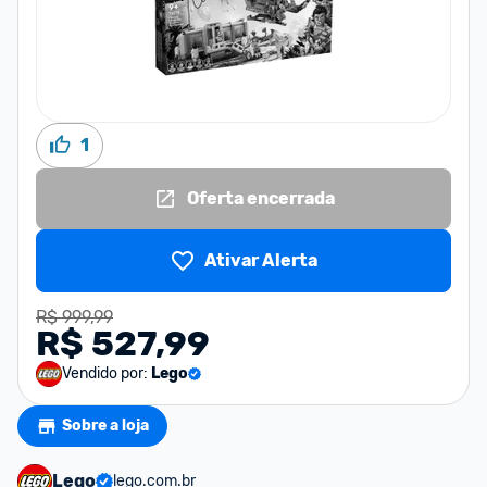
1
Oferta encerrada
Ativar Alerta
R$ 999,99
R$ 527,99
Vendido por:
Lego
Sobre a loja
Lego
lego.com.br