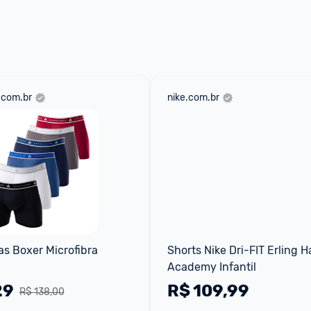
 através do 
Fale com o Promobit.
.com.br
nike.com.br
as Boxer Microfibra 
Shorts Nike Dri-FIT Erling H
Academy Infantil
29
R$
109,99
R$ 138,00