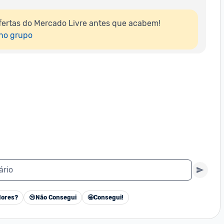
ertas do Mercado Livre antes que acabem!

 no grupo
ário
ores?
😢
Não Consegui
🤩
Consegui!
Cancelar