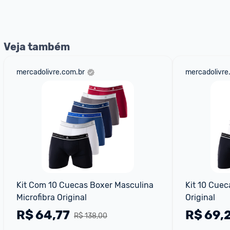
nossos Admins marcando 
@admin
 em um comentário ou
Veja também
mercadolivre.com.br
mercadolivre
Kit Com 10 Cuecas Boxer Masculina 
Kit 10 Cuec
Microfibra Original
Original
R$
64,77
R$
69,
R$ 138,00