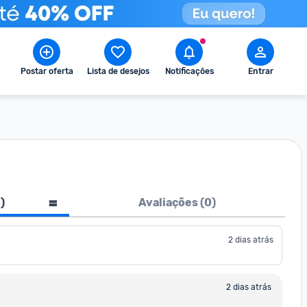
Postar oferta
Lista de desejos
Notificações
Entrar
1
)
Avaliações (
0
)
2 dias atrás
2 dias atrás