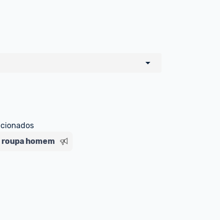
o de todos os sellers e lojas que são 
 por um marketplace, nós indicamos no 
e sinalizamos através da tag 
ecionados
roupa homem
Livre , você pode ser redirecionado(a) 
ado Livre). Por isso, fique atento e 
ndo o produto 
é o mesmo indicado na 
rcadoLíder Platinum.
ade para tirar dúvidas ou acionar os 