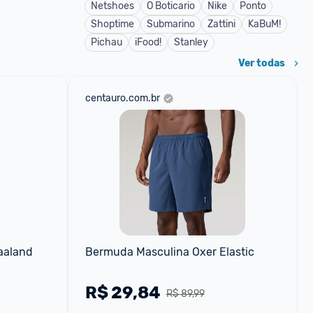
Netshoes
O Boticario
Nike
Ponto
Shoptime
Submarino
Zattini
KaBuM!
Pichau
iFood!
Stanley
Ver todas
centauro.com.br
aaland 
Bermuda Masculina Oxer Elastic
R$
29,84
R$ 89,99