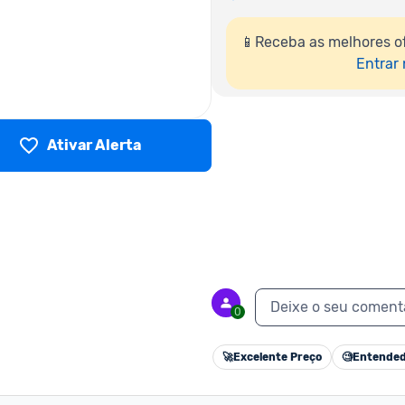
📱Receba as melhores of
Entrar
Ativar Alerta
Deixe o seu coment
0
🚀
Excelente Preço
🧐
Entended