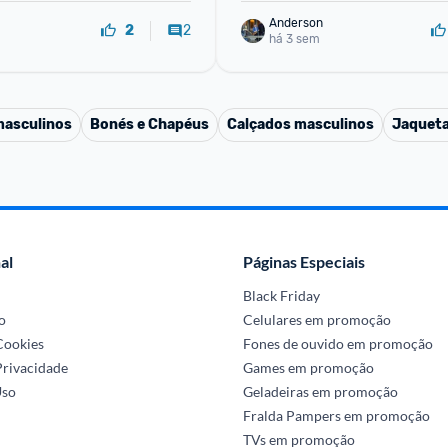
Anderson
2
2
há 3 sem
masculinos
Bonés e Chapéus
Calçados masculinos
Jaqueta
al
Páginas Especiais
Black Friday
o
Celulares em promoção
 Cookies
Fones de ouvido em promoção
Privacidade
Games em promoção
Uso
Geladeiras em promoção
Fralda Pampers em promoção
TVs em promoção