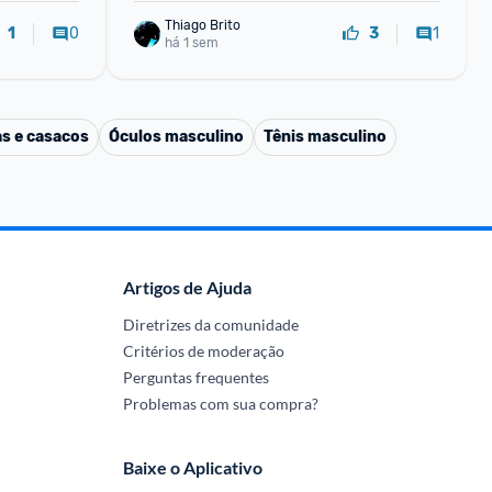
Thiago Brito
0
1
1
3
há 1 sem
s e casacos
Óculos masculino
Tênis masculino
Artigos de Ajuda
Diretrizes da comunidade
Critérios de moderação
Perguntas frequentes
Problemas com sua compra?
Baixe o Aplicativo