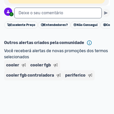
Deixe o seu comentário
0
🚀
Excelente Preço
🧐
Entendedores?
😢
Não Consegui
🤩
Cons
Cancelar
Outros alertas criados pela comunidade
Você receberá alertas de novas promoções dos termos 
selecionados
cooler
cooler fgb
cooler fgb controladora
periferico