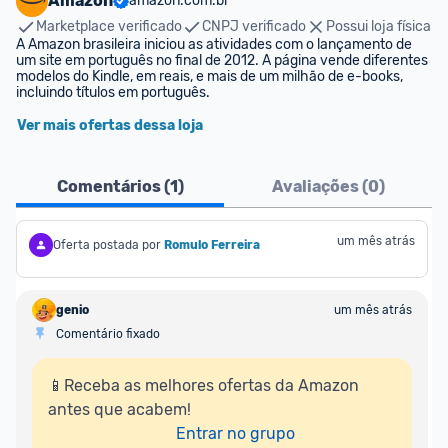
Amazon
amazon.com.br
Marketplace verificado
CNPJ verificado
Possui loja física
A Amazon brasileira iniciou as atividades com o lançamento de 
um site em português no final de 2012. A página vende diferentes 
modelos do Kindle, em reais, e mais de um milhão de e-books, 
incluindo títulos em português.
Ver mais ofertas dessa loja
Comentários (
1
)
Avaliações (
0
)
um mês atrás
Oferta postada por
Romulo Ferreira
genio
um mês atrás
Comentário fixado
📱Receba as melhores ofertas da Amazon 
antes que acabem!

Entrar no grupo