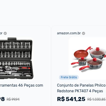
br
amazon.com.br
Frete Grátis
rramentas 46 Peças com 
Conjunto de Panelas Philco 
Redstone PKT407 4 Peças
98
R$
541,25
R$ 99,94
R$ 1.030,85