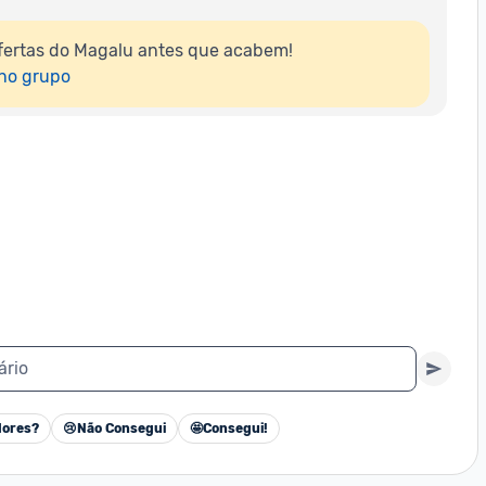
fertas do Magalu antes que acabem!

 no grupo
ário
ores?
😢
Não Consegui
🤩
Consegui!
Cancelar