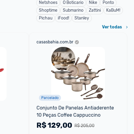
Netshoes
O Boticario
Nike
Ponto
Shoptime
Submarino
Zattini
KaBuM!
Pichau
iFood!
Stanley
Ver todas
casasbahia.com.br
Parcelado
Conjunto De Panelas Antiaderente 
10 Peças Coffee Cappuccino
R$
129,00
R$ 205,00