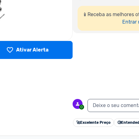
📱Receba as melhores o
Entrar
Ativar Alerta
Deixe o seu coment
0
🚀
Excelente Preço
🧐
Entended