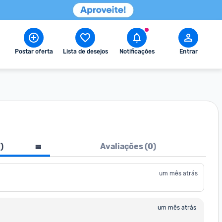
Postar oferta
Lista de desejos
Notificações
Entrar
1
)
Avaliações (
0
)
um mês atrás
um mês atrás