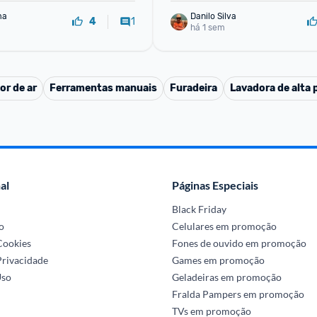
ma
Danilo Silva
1
4
há 1 sem
r de ar
Ferramentas manuais
Furadeira
Lavadora de alta 
al
Páginas Especiais
Black Friday
o
Celulares em promoção
 Cookies
Fones de ouvido em promoção
Privacidade
Games em promoção
Uso
Geladeiras em promoção
Fralda Pampers em promoção
TVs em promoção