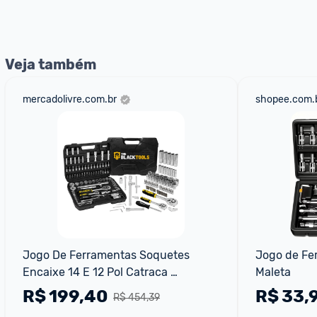
Veja também
mercadolivre.com.br
shopee.com.
Jogo De Ferramentas Soquetes 
Jogo de Fe
Encaixe 14 E 12 Pol Catraca 
Maleta
Reversível Aço Crv 94 Peças Com 
R$
199,40
R$
33,
R$ 454,39
Maleta Tkf94 The Black To