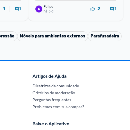
Felipe
1
1
1
2
há 3 d
pressão
Móveis para ambientes externos
Parafusadeira
Artigos de Ajuda
Diretrizes da comunidade
Critérios de moderação
Perguntas frequentes
Problemas com sua compra?
Baixe o Aplicativo