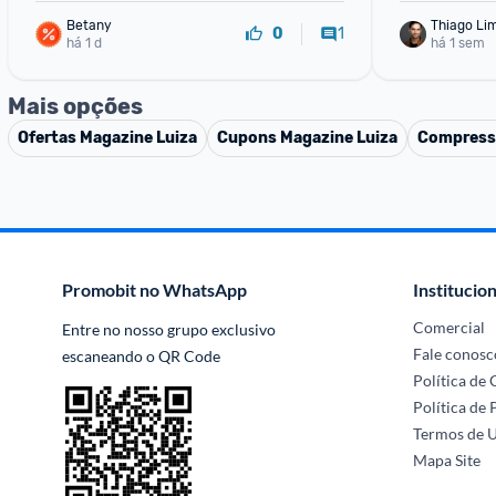
Betany
Thiago Li
1
0
há 1 d
há 1 sem
Mais opções
Ofertas
Magazine Luiza
Cupons
Magazine Luiza
Compresso
Promobit no WhatsApp
Institucion
Comercial
Entre no nosso grupo exclusivo 
Fale conosc
escaneando o QR Code
Política de
Política de 
Termos de 
Mapa Site