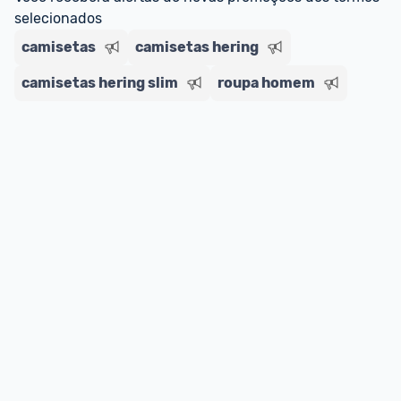
--> Para mais informações sobre os benefícios e 
selecionados
regras do cartão N Card, 
clique aqui
.
Entrega Expressa
: A partir de 2 dias úteis.* 
camisetas
camisetas hering
*Confira 
aqui
 as regras e condições!
camisetas hering slim
roupa homem