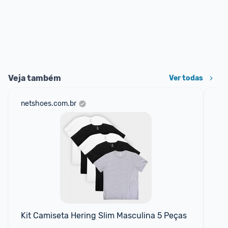
Veja também
Ver todas
netshoes.com.br
mer
Kit Camiseta Hering Slim Masculina 5 Peças
Ki