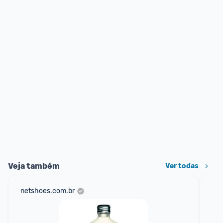
Veja também
Ver todas
netshoes.com.br
am