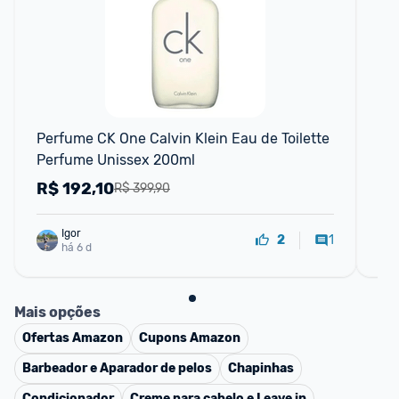
F
Perfume CK One Calvin Klein Eau de Toilette 
Cal
Perfume Unissex 200ml
R$
192,10
R
R$ 399,90
Igor
1
2
há 6 d
Mais opções
Ofertas
Amazon
Cupons
Amazon
Barbeador e Aparador de pelos
Chapinhas
Condicionador
Creme para cabelo e Leave in