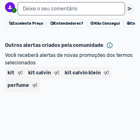
Deixe o seu comentário
0
🚀
Excelente Preço
🧐
Entendedores?
😢
Não Consegui
🤩
Cons
Cancelar
Outros alertas criados pela comunidade
Você receberá alertas de novas promoções dos termos 
selecionados
kit
kit calvin
kit calvin klein
perfume