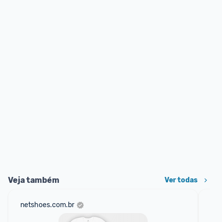
Veja também
Ver todas
netshoes.com.br
mer