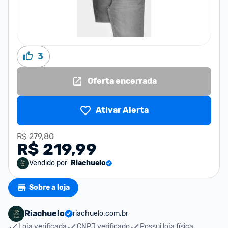
3
Oferta encerrada
Ativar Alerta
R$ 279,80
R$ 219,99
Vendido por:
Riachuelo
Sobre a loja
Riachuelo
riachuelo.com.br
Loja verificada
CNPJ verificado
Possui loja física