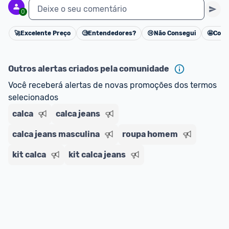
Deixe o seu comentário
0
🚀
Excelente Preço
🧐
Entendedores?
😢
Não Consegui
🤩
Cons
Cancelar
Outros alertas criados pela comunidade
Você receberá alertas de novas promoções dos termos 
selecionados
calca
calca jeans
calca jeans masculina
roupa homem
kit calca
kit calca jeans