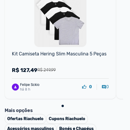
Kit Camiseta Hering Slim Masculina 5 Peças
Ki
Sli
R$
127,49
R
R$ 249,99
Felipe Sckio
0
0
há 8 h
Mais opções
Ofertas
Riachuelo
Cupons
Riachuelo
Acessórios masculinos
Bonés e Chapéus