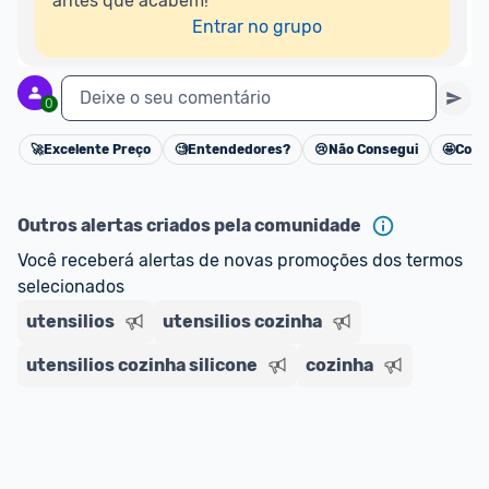
antes que acabem!

Entrar no grupo
Deixe o seu comentário
0
🚀
Excelente Preço
🧐
Entendedores?
😢
Não Consegui
🤩
Cons
Cancelar
Outros alertas criados pela comunidade
Você receberá alertas de novas promoções dos termos 
selecionados
utensilios
utensilios cozinha
utensilios cozinha silicone
cozinha