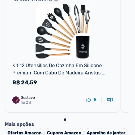
F
Kit 12 Utensílios De Cozinha Em Silicone 
Bal
Premium Com Cabo De Madeira Aristus 
Pr
Resistentes Ao Calor Até 220°c, 
R$
24,59
R
Antiaderentes, Duráveis E Modernos Co
Gustavo
1
5
há 2 d
Mais opções
Ofertas
Amazon
Cupons
Amazon
Aparelho de jantar