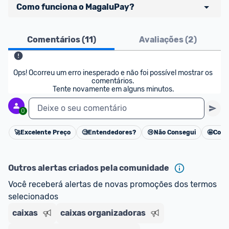
Como funciona o MagaluPay?
Pensando em comprar com 
MagaluPay
? Atente-
Comentários (
11
)
Avaliações (
2
)
se aos detalhes abaixo:
- É necessário ter o valor total da compra (produto 
Ops! Ocorreu um erro inesperado e não foi possível mostrar os 
+ frete) em forma de saldo na carteira MagaluPay;
comentários. 

Tente novamente em alguns minutos.
- Caso você não tenha saldo, o desconto não será 
dado para você;
Deixe o seu comentário
0
- Você pode transferir a quantia da sua conta 
bancária para o MagaluPay por PIX;
🚀
Excelente Preço
🧐
Entendedores?
😢
Não Consegui
🤩
Cons
Cancelar
- Para parclar compras, é necessário cadastrar seu 
cartão de crédito no MagaluPay;
Outros alertas criados pela comunidade
Você receberá alertas de novas promoções dos termos 
selecionados
caixas
caixas organizadoras