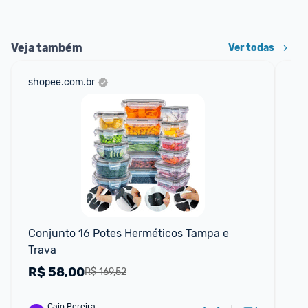
Veja também
Ver todas
shopee.com.br
sho
📱
Conjunto 16 Potes Herméticos Tampa e 
Ki
Trava
Co
Ma
R$
58,00
R
R$ 169,52
Caio Pereira