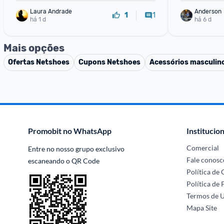
Laura Andrade
Anderson
1
1
há 1 d
há 6 d
Mais opções
Ofertas
Netshoes
Cupons
Netshoes
Acessórios masculin
Promobit no WhatsApp
Institucion
Comercial
Entre no nosso grupo exclusivo 
Fale conosc
escaneando o QR Code
Política de
Política de 
Termos de 
Mapa Site