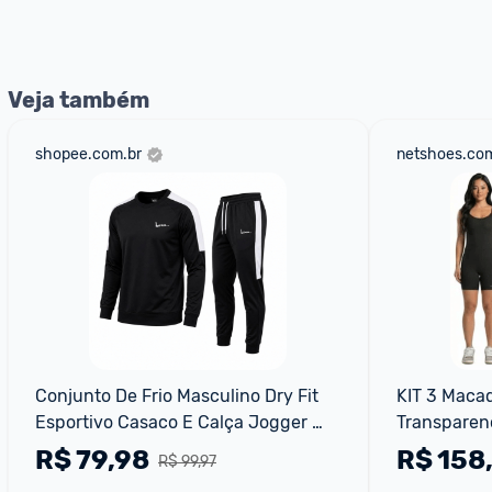
Entrega Expressa
: A partir de 2 dias úteis.* *Confira 
Veja também
shopee.com.br
netshoes.com
Conjunto De Frio Masculino Dry Fit 
KIT 3 Macaq
Esportivo Casaco E Calça Jogger 
Transparenc
Fitness Inverno
Academia Tr
R$
79,98
R$
158
R$ 99,97
Musculaçã