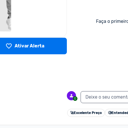
Faça o primeir
Ativar Alerta
Deixe o seu coment
0
🚀
Excelente Preço
🧐
Entended