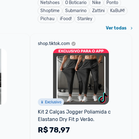
Netshoes
O Boticario
Nike
Ponto
Shoptime
Submarino
Zattini
KaBuM!
Pichau
iFood!
Stanley
Ver todas
shop.tiktok.com
📱 Exclusivo
Kit 2 Calças Jogger Poliamida c 
Elastano Dry Fit p Verão.
R$
78,97