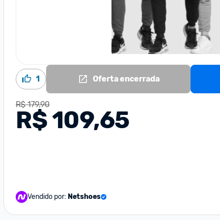
1
Oferta encerrada
R$ 179,90
R$ 109,65
Vendido por:
Netshoes