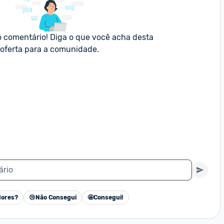
o comentário! Diga o que você acha desta 
oferta para a comunidade.
ário
ores?
😢
Não Consegui
🤩
Consegui!
Cancelar