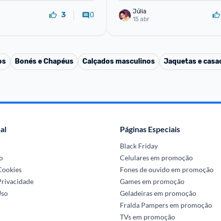
Júlia
0
3
15 abr
os
Bonés e Chapéus
Calçados masculinos
Jaquetas e casa
al
Páginas Especiais
Black Friday
o
Celulares em promoção
 Cookies
Fones de ouvido em promoção
Privacidade
Games em promoção
Uso
Geladeiras em promoção
Fralda Pampers em promoção
TVs em promoção