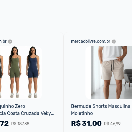
aqui
 as regras e condições!
.br
mercadolivre.com.br
uinho Zero 
Bermuda Shorts Masculina 
ia Costa Cruzada Vekyo 
Moletinho
eino Moda Fitness 
,72
R$
31,00
R$ 187,38
R$ 46,99
o