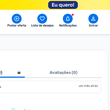
Postar oferta
Lista de desejos
Notificações
Entrar
0
)
Avaliações (
0
)
um mês atrás
o