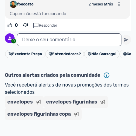
fboccato
2 meses atrás
Cupom não está funcionando
0
Responder
Deixe o seu comentário
0
🚀
Excelente Preço
🧐
Entendedores?
😢
Não Consegui
🤩
Cons
Cancelar
Outros alertas criados pela comunidade
Você receberá alertas de novas promoções dos termos 
selecionados
envelopes
envelopes figurinhas
envelopes figurinhas copa