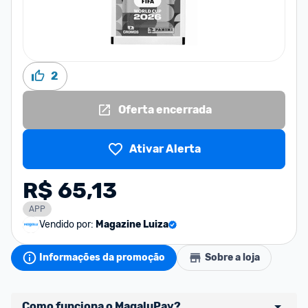
2
Oferta encerrada
Ativar Alerta
R$ 65,13
APP
Vendido por:
Magazine Luiza
Informações da promoção
Sobre a loja
Como funciona o MagaluPay?