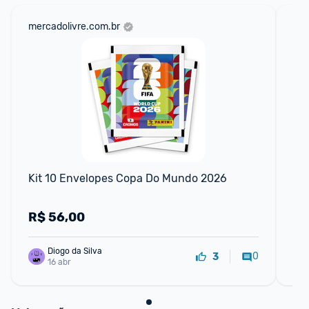
mercadolivre.com.br
net
Kit 10 Envelopes Copa Do Mundo 2026
Bo
20
R$
56,00
R
Diogo da Silva
0
3
16 abr