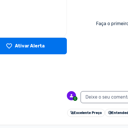
Faça o primeir
Ativar Alerta
Deixe o seu coment
0
🚀
Excelente Preço
🧐
Entended