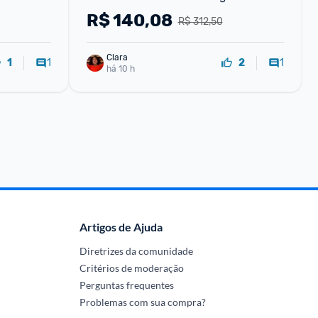
R$
140,08
R$ 312,50
Clara
1
1
1
2
há 10 h
Artigos de Ajuda
Diretrizes da comunidade
Critérios de moderação
Perguntas frequentes
Problemas com sua compra?