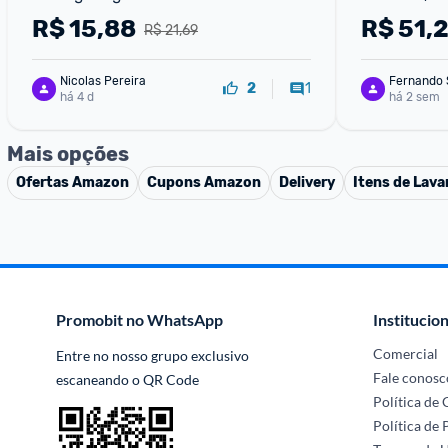
R$
15,88
R$
51,
R$ 21,69
Nicolas Pereira
Fernando 
1
2
há 4 d
há 2 sem
Mais opções
Ofertas
Amazon
Cupons
Amazon
Delivery
Itens de Lava
Promobit no WhatsApp
Institucion
Comercial
Entre no nosso grupo exclusivo 
Fale conosc
escaneando o QR Code
Política de
Política de 