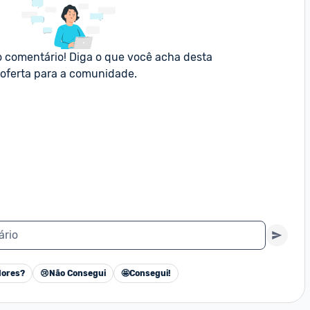
o comentário! Diga o que você acha desta 
oferta para a comunidade.
ário
ores?
😢
Não Consegui
🤩
Consegui!
Cancelar