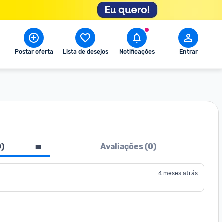
Postar oferta
Lista de desejos
Notificações
Entrar
0
)
Avaliações (
0
)
4 meses atrás