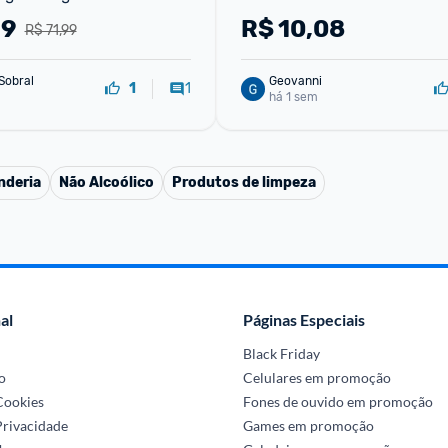
29
R$
10,08
R$ 71,99
Sobral
Geovanni
1
1
há 1 sem
nderia
Não Alcoólico
Produtos de limpeza
al
Páginas Especiais
Black Friday
o
Celulares em promoção
 Cookies
Fones de ouvido em promoção
Privacidade
Games em promoção