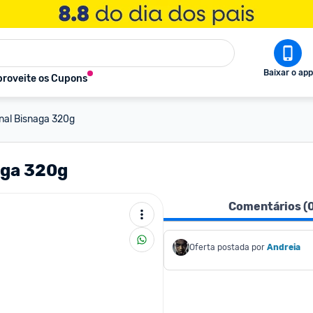
Baixar o app
roveite os Cupons
nal Bisnaga 320g
aga 320g
Comentários (
Oferta postada por
Andreia