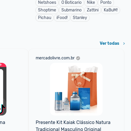
Netshoes
O Boticario
Nike
Ponto
Shoptime
Submarino
Zattini
KaBuM!
Pichau
iFood!
Stanley
Ver todas
mercadolivre.com.br
na 
Presente Kit Kaiak Clássico Natura 
Tradicional Masculino Original