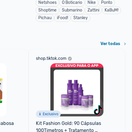
Netshoes
O Boticario
Nike
Ponto
Shoptime
Submarino
Zattini
KaBuM!
Pichau
iFood!
Stanley
Ver todas
shop.tiktok.com
📱 Exclusivo
abosa 
Kit Fashion Gold: 90 Cápsulas 
100Timetros + Tratamento 