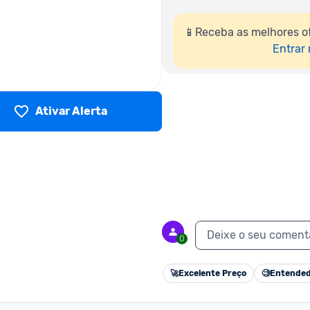
📱Receba as melhores o
Entrar
Ativar Alerta
Deixe o seu coment
0
🚀
Excelente Preço
🧐
Entended