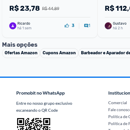
R$
23,78
R$
112
R$ 44,89
Ricardo
Gustavo
1
3
há 1 sem
há 2 h
Mais opções
Ofertas
Amazon
Cupons
Amazon
Barbeador e Aparador de
Promobit no WhatsApp
Institucion
Comercial
Entre no nosso grupo exclusivo 
Fale conosc
escaneando o QR Code
Política de
Política de 