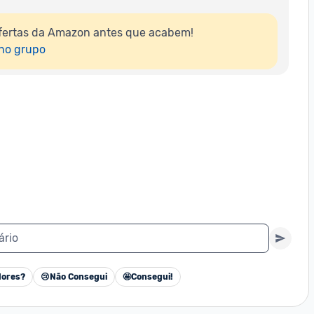
fertas da Amazon antes que acabem!

 no grupo
ário
ores?
😢
Não Consegui
🤩
Consegui!
Cancelar