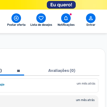
Postar oferta
Lista de desejos
Notificações
Entrar
1
)
Avaliações (
0
)
um mês atrás
ujo
um mês atrás