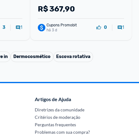
Antiqueda Capilar
R$
367,90
Cupons Promobit
1
1
3
0
há 3 d
e in
Dermocosmético
Escova rotativa
Artigos de Ajuda
Diretrizes da comunidade
Critérios de moderação
Perguntas frequentes
Problemas com sua compra?