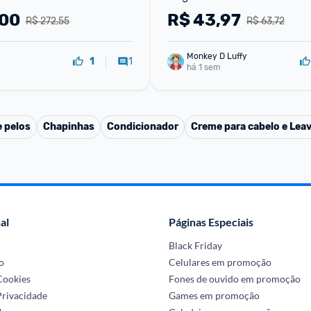
,00
R$
43,97
R$ 272,55
R$ 63,72
Monkey D Luffy
1
1
há 1 sem
 pelos
Chapinhas
Condicionador
Creme para cabelo e Leav
al
Páginas Especiais
Black Friday
o
Celulares em promoção
 Cookies
Fones de ouvido em promoção
Privacidade
Games em promoção