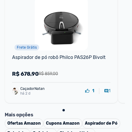
Frete Grátis
Aspirador de pó robô Philco PAS26P Bivolt
As
1 
R$
678,90
R
R$ 859,00
CaçadorNatan
1
1
há 2 d
Mais opções
Ofertas
Amazon
Cupons
Amazon
Aspirador de Pó