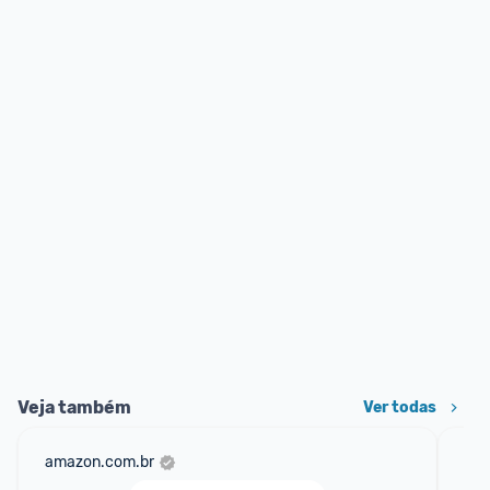
Veja também
Ver todas
amazon.com.br
sho