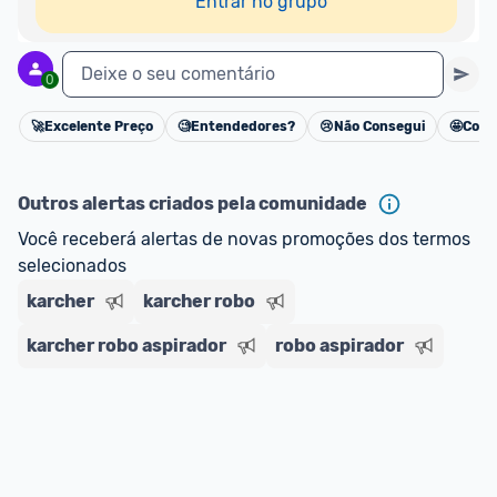
Entrar no grupo
Deixe o seu comentário
0
🚀
Excelente Preço
🧐
Entendedores?
😢
Não Consegui
🤩
Cons
Cancelar
Outros alertas criados pela comunidade
Você receberá alertas de novas promoções dos termos 
selecionados
karcher
karcher robo
karcher robo aspirador
robo aspirador