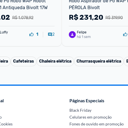
de Pó Robô WAP Robot 
Robô Aspirador de Pó WAP 
 Antiqueda Bivolt 17W
PÉROLA Bivolt
,02
R$
231,20
R$ 1.078,92
R$ 319,90
Luffy
Felipe
2
1
há 1 sem
eira
Cafeteiras
Chaleira elétrica
Churrasqueira elétrica
al
Páginas Especiais
Black Friday
o
Celulares em promoção
 Cookies
Fones de ouvido em promoção