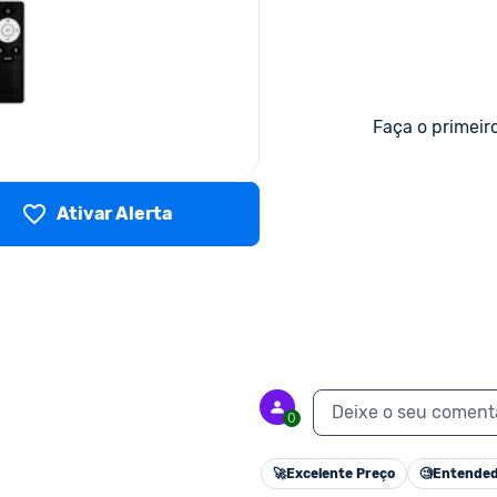
Faça o primeir
Ativar Alerta
Deixe o seu coment
0
🚀
Excelente Preço
🧐
Entended