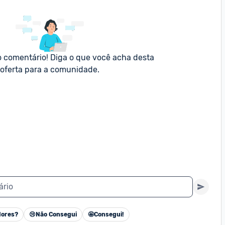
o comentário! Diga o que você acha desta 
oferta para a comunidade.
ário
ores?
😢
Não Consegui
🤩
Consegui!
Cancelar