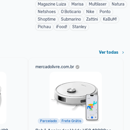
Magazine Luiza
Marisa
Multilaser
Natura
Netshoes
O Boticario
Nike
Ponto
Shoptime
Submarino
Zattini
KaBuM!
Pichau
iFood!
Stanley
Ver todas
mercadolivre.com.br
Parcelado
Frete Grátis