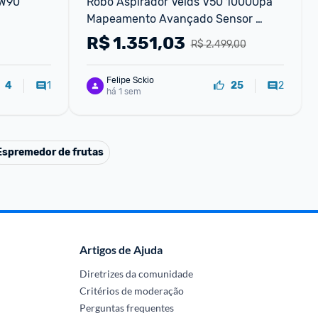
W90 
Robô Aspirador Velds V50 10000pa 
Mapeamento Avançado Sensor 
Antiqueda Branco
R$
1.351,03
R$ 2.499,00
Felipe Sckio
1
2
4
25
há 1 sem
Espremedor de frutas
Artigos de Ajuda
Diretrizes da comunidade
Critérios de moderação
Perguntas frequentes