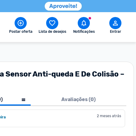
Postar oferta
Lista de desejos
Notificações
Entrar
 Sensor Anti-queda E De Colisão –
0
)
Avaliações (
0
)
2 meses atrás
ira