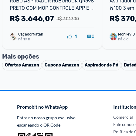
ROBÔ ASPIRADOR ROBOROCK QR598 
Aspirador 
PRETO COM MOP CONTROLE APP E 
W100 3 em 1
SENSOR ANTIQUEDA 127V
R$
3.646,07
R$
370
R$ 7.019,00
CaçadorNatan
Monkey D 
0
1
há 19 h
há 6 d
Mais opções
Ofertas
Amazon
Cupons
Amazon
Aspirador de Pó
Bated
Promobit no WhatsApp
Institucion
Comercial
Entre no nosso grupo exclusivo 
Fale conosc
escaneando o QR Code
Política de