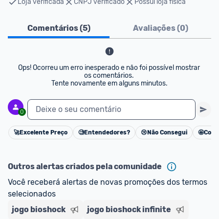
Loja verificada
CNPJ verificado
Possui loja física
Comentários (
5
)
Avaliações (
0
)
Ops! Ocorreu um erro inesperado e não foi possível mostrar 
os comentários. 

Tente novamente em alguns minutos.
Deixe o seu comentário
0
🚀
Excelente Preço
🧐
Entendedores?
😢
Não Consegui
🤩
Cons
Cancelar
Outros alertas criados pela comunidade
Você receberá alertas de novas promoções dos termos 
selecionados
jogo bioshock
jogo bioshock infinite