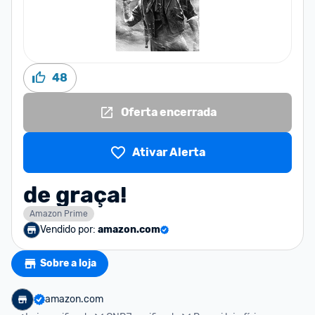
48
Oferta encerrada
Ativar Alerta
de graça!
Amazon Prime
Vendido por:
amazon.com
Sobre a loja
amazon.com