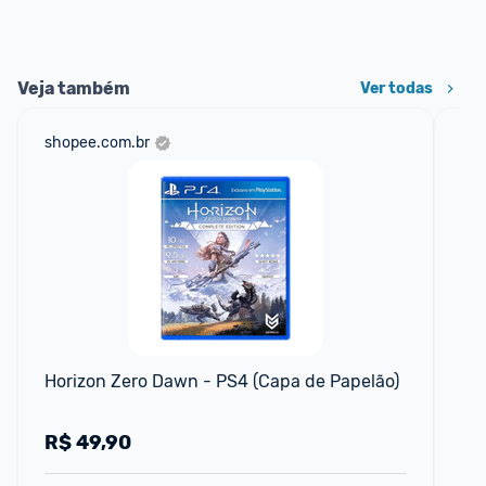
Veja também
Ver todas
shopee.com.br
am
F
Horizon Zero Dawn - PS4 (Capa de Papelão)
Go
R$
49,90
R