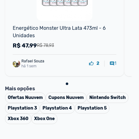
F
Energético Monster Ultra Lata 473ml - 6 
Ene
Unidades
La
R$
47,99
R
R$ 78,93
Rafael Souza
1
2
há 1 sem
Mais opções
Ofertas
Nuuvem
Cupons
Nuuvem
Nintendo Switch
Playstation 3
Playstation 4
Playstation 5
Xbox 360
Xbox One