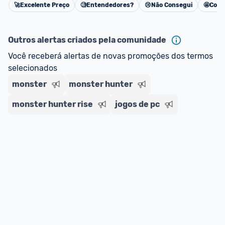
🚀
Excelente Preço
🧐
Entendedores?
😢
Não Consegui
🤩
Cons
Cancelar
Outros alertas criados pela comunidade
Você receberá alertas de novas promoções dos termos 
selecionados
monster
monster hunter
monster hunter rise
jogos de pc