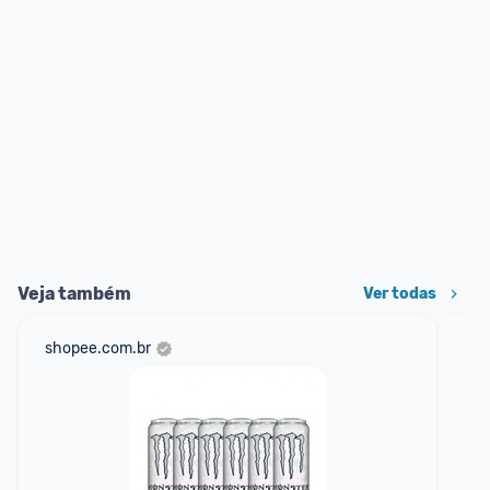
Veja também
Ver todas
shopee.com.br
am