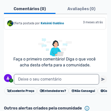
Comentários (
0
)
Avaliações (
0
)
3 meses atrás
Oferta postada por
Kelsinki Galdino
Faça o primeiro comentário! Diga o que você 
acha desta oferta para a comunidade.
Deixe o seu comentário
0
🚀
Excelente Preço
🧐
Entendedores?
😢
Não Consegui
🤩
Cons
Cancelar
Outros alertas criados pela comunidade