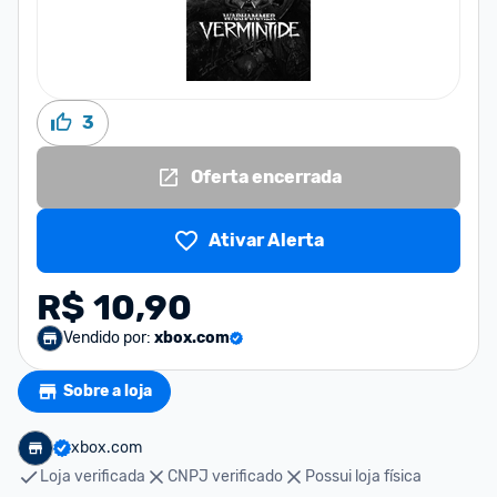
3
Oferta encerrada
Ativar Alerta
R$ 10,90
Vendido por:
xbox.com
Sobre a loja
xbox.com
Loja verificada
CNPJ verificado
Possui loja física