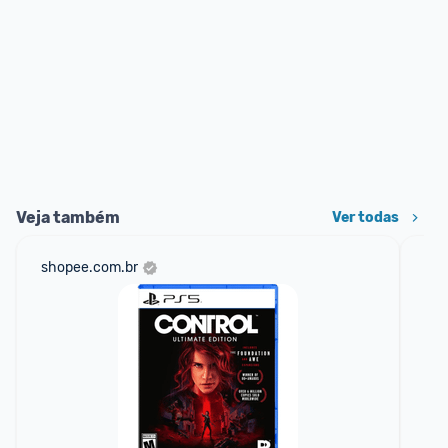
Veja também
Ver todas
shopee.com.br
ali