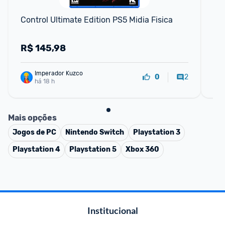
Control Ultimate Edition PS5 Midia Fisica
Con
Li
R$
145,98
R
Imperador Kuzco
2
0
há 18 h
Mais opções
Jogos de PC
Nintendo Switch
Playstation 3
Playstation 4
Playstation 5
Xbox 360
Institucional