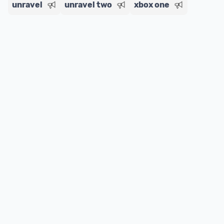
unravel
unravel two
xbox one