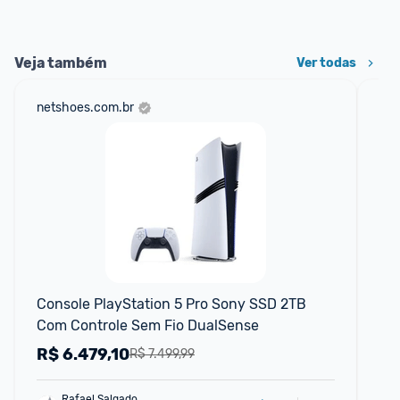
Veja também
Ver todas
netshoes.com.br
am
Console PlayStation 5 Pro Sony SSD 2TB 
Pla
Com Controle Sem Fio DualSense
Co
R$
6.479,10
R
R$ 7.499,99
Rafael Salgado