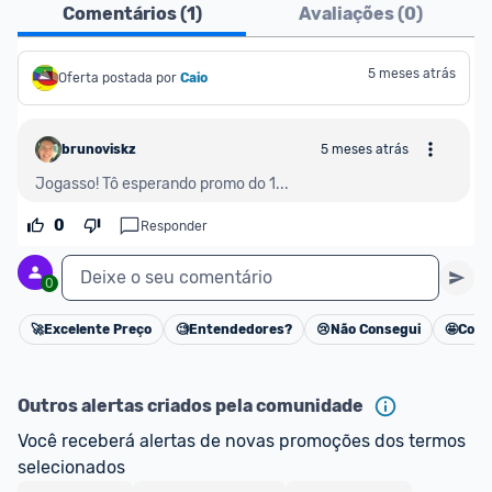
Comentários (
1
)
Avaliações (
0
)
5 meses atrás
Oferta postada por
Caio
brunoviskz
5 meses atrás
Jogasso! Tô esperando promo do 1...
0
Responder
Deixe o seu comentário
0
🚀
Excelente Preço
🧐
Entendedores?
😢
Não Consegui
🤩
Cons
Cancelar
Outros alertas criados pela comunidade
Você receberá alertas de novas promoções dos termos 
selecionados