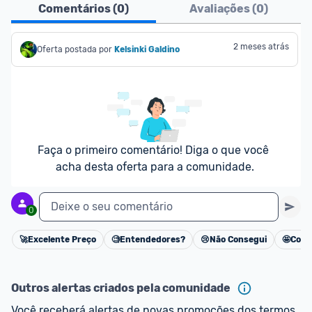
Comentários (
0
)
Avaliações (
0
)
2 meses atrás
Oferta postada por
Kelsinki Galdino
Faça o primeiro comentário! Diga o que você 
acha desta oferta para a comunidade.
Deixe o seu comentário
0
🚀
Excelente Preço
🧐
Entendedores?
😢
Não Consegui
🤩
Cons
Cancelar
Outros alertas criados pela comunidade
Você receberá alertas de novas promoções dos termos 