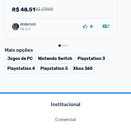
R$
48,51
R
R$ 279,90
Anderson
0
6
há 2 d
Mais opções
Jogos de PC
Nintendo Switch
Playstation 3
Playstation 4
Playstation 5
Xbox 360
Institucional
Comercial