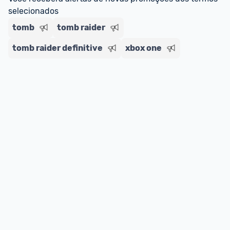
selecionados
tomb
tomb raider
tomb raider definitive
xbox one