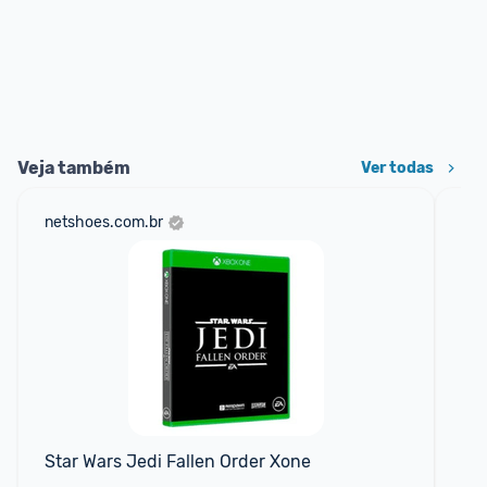
Veja também
Ver todas
netshoes.com.br
am
F
Star Wars Jedi Fallen Order Xone
Con