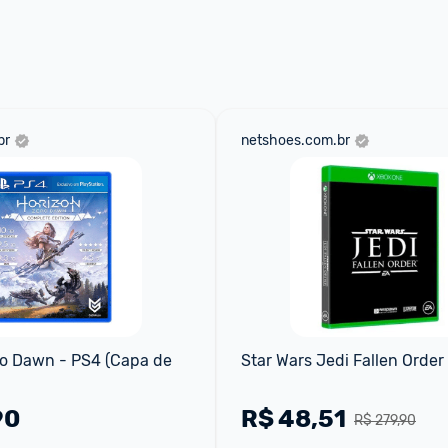
br
netshoes.com.br
o Dawn - PS4 (Capa de 
Star Wars Jedi Fallen Order
90
R$
48,51
R$ 279,90