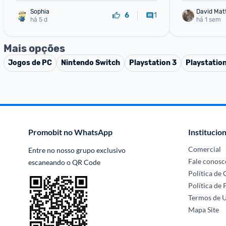
Sophia
1
6
há 5 d
há 1 sem
Mais opções
Jogos de PC
Nintendo Switch
Playstation 3
Playstatio
Promobit no WhatsApp
Institucion
Comercial
Entre no nosso grupo exclusivo 
Fale conosc
escaneando o QR Code
Política de
Política de 
Termos de 
Mapa Site