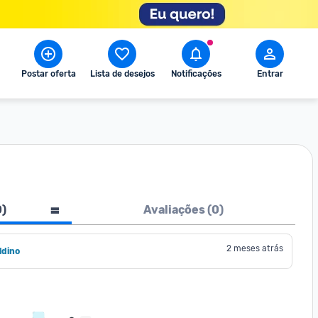
Postar oferta
Lista de desejos
Notificações
Entrar
0
)
Avaliações (
0
)
2 meses atrás
ldino