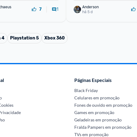
David Matthaeus 
Anderson
1
7
há 5 d
n 4
Playstation 5
Xbox 360
al
Páginas Especiais
Black Friday
o
Celulares em promoção
 Cookies
Fones de ouvido em promoção
Privacidade
Games em promoção
Uso
Geladeiras em promoção
Fralda Pampers em promoção
TVs em promoção