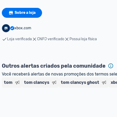
Sobre a loja
xbox.com
Loja verificada
CNPJ verificado
Possui loja física
Outros alertas criados pela comunidade
Você receberá alertas de novas promoções dos termos sel
tom
tom clancys
tom clancys ghost
xb