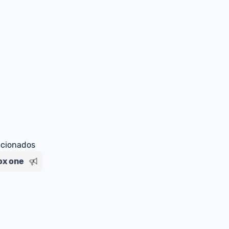
ecionados
ox one