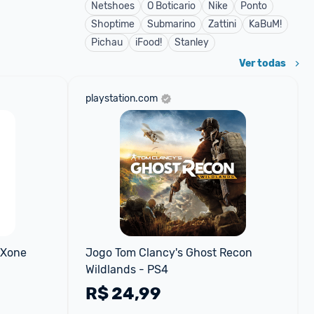
Netshoes
O Boticario
Nike
Ponto
Shoptime
Submarino
Zattini
KaBuM!
Pichau
iFood!
Stanley
Ver todas
playstation.com
 Xone
Jogo Tom Clancy's Ghost Recon 
Wildlands - PS4
R$
24,99