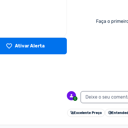
Faça o primeir
Ativar Alerta
Deixe o seu coment
0
🚀
Excelente Preço
🧐
Entended