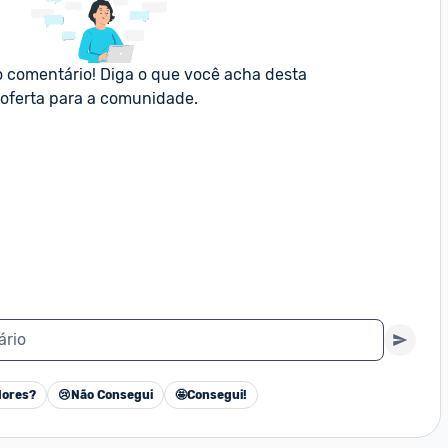
o comentário! Diga o que você acha desta 
oferta para a comunidade.
ário
ores?
😢
Não Consegui
🤩
Consegui!
Cancelar