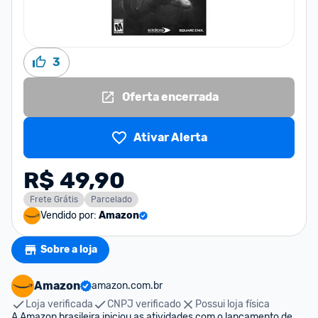
3
Oferta encerrada
Ativar Alerta
R$ 49,90
Frete Grátis
Parcelado
Vendido por:
Amazon
Sobre a loja
Amazon
amazon.com.br
Loja verificada
CNPJ verificado
Possui loja física
A Amazon brasileira iniciou as atividades com o lançamento de 