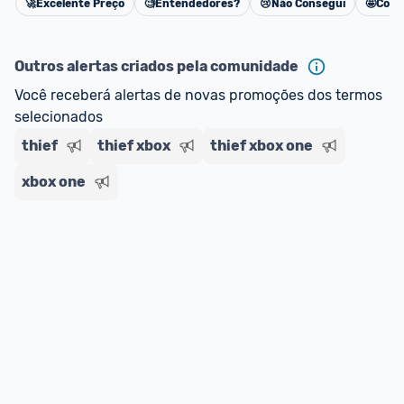
🚀
Excelente Preço
🧐
Entendedores?
😢
Não Consegui
🤩
Cons
Cancelar
Outros alertas criados pela comunidade
Você receberá alertas de novas promoções dos termos 
selecionados
thief
thief xbox
thief xbox one
xbox one