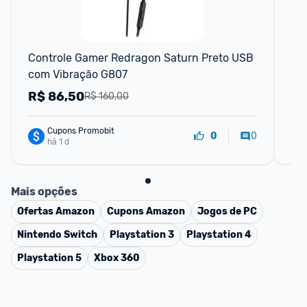
Controle Gamer Redragon Saturn Preto USB 
Sta
com Vibração G807
R$
86,50
R
R$ 160,00
Cupons Promobit
0
0
há 1 d
Mais opções
Ofertas
Amazon
Cupons
Amazon
Jogos de PC
Nintendo Switch
Playstation 3
Playstation 4
Playstation 5
Xbox 360