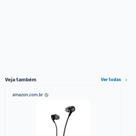
Veja também
Ver todas
amazon.com.br
net