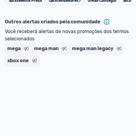
🚀
Excelente Preço
🧐
Entendedores?
😢
Não Consegui
🤩
Cons
Cancelar
Outros alertas criados pela comunidade
Você receberá alertas de novas promoções dos termos 
selecionados
mega
mega man
mega man legacy
xbox one