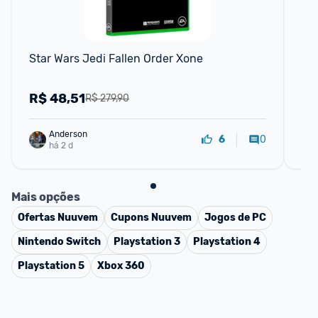
F
Star Wars Jedi Fallen Order Xone
Vol
Pe
Se
R$
48,51
R
R$ 279,90
Anderson
0
6
há 2 d
Mais opções
Ofertas
Nuuvem
Cupons
Nuuvem
Jogos de PC
Nintendo Switch
Playstation 3
Playstation 4
Playstation 5
Xbox 360