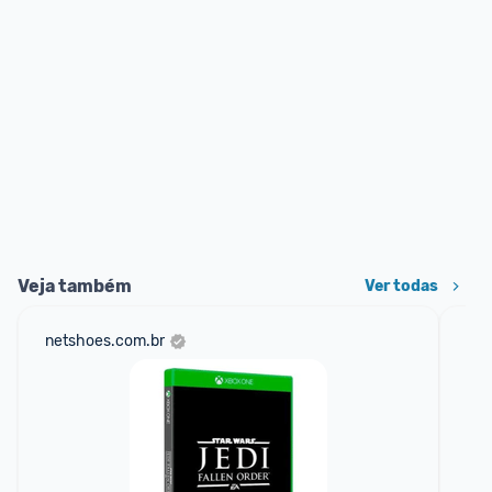
Veja também
Ver todas
netshoes.com.br
am