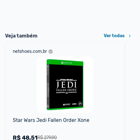
Veja também
Ver todas
netshoes.com.br
am
Star Wars Jedi Fallen Order Xone
Co
co
R$
48,51
R
R$ 279,90