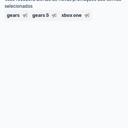
selecionados
gears
gears 5
xbox one