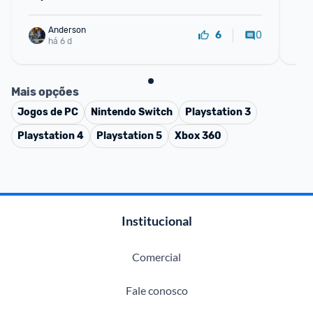
Anderson
0
6
há 6 d
Mais opções
Jogos de PC
Nintendo Switch
Playstation 3
Playstation 4
Playstation 5
Xbox 360
Institucional
Comercial
Fale conosco