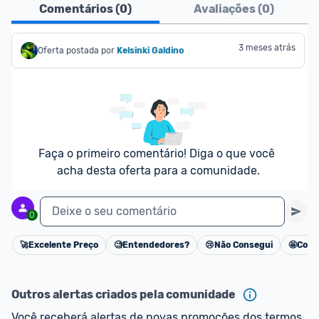
Comentários (
0
)
Avaliações (
0
)
3 meses atrás
Oferta postada por
Kelsinki Galdino
Faça o primeiro comentário! Diga o que você 
acha desta oferta para a comunidade.
Deixe o seu comentário
0
🚀
Excelente Preço
🧐
Entendedores?
😢
Não Consegui
🤩
Cons
Cancelar
Outros alertas criados pela comunidade
Você receberá alertas de novas promoções dos termos 