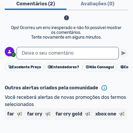
Comentários (
2
)
Avaliações (
0
)
Ops! Ocorreu um erro inesperado e não foi possível mostrar 
os comentários. 

Tente novamente em alguns minutos.
Deixe o seu comentário
0
🚀
Excelente Preço
🧐
Entendedores?
😢
Não Consegui
🤩
Cons
Cancelar
Outros alertas criados pela comunidade
Você receberá alertas de novas promoções dos termos 
selecionados
far
far cry
far cry gold
xbox one