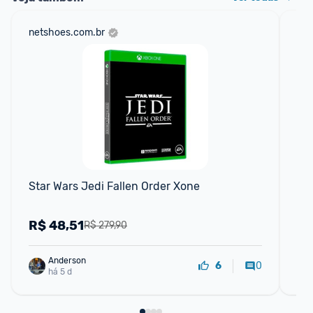
netshoes.com.br
am
F
Star Wars Jedi Fallen Order Xone
Go
R$
48,51
R
R$ 279,90
Anderson
0
6
há 5 d