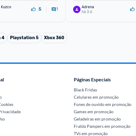
 Kuzco
Adrena
1
5
há 3 d
n 4
Playstation 5
Xbox 360
al
Páginas Especiais
Black Friday
o
Celulares em promoção
 Cookies
Fones de ouvido em promoção
Privacidade
Games em promoção
Uso
Geladeiras em promoção
Fralda Pampers em promoção
TVs em promoção