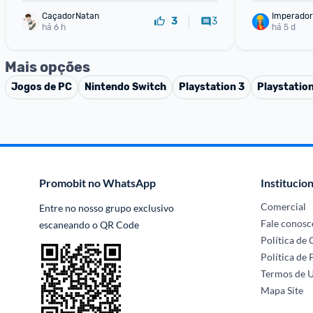
CaçadorNatan
Imperador
3
3
há 6 h
há 5 d
Mais opções
Jogos de PC
Nintendo Switch
Playstation 3
Playstatio
Promobit no WhatsApp
Institucion
Comercial
Entre no nosso grupo exclusivo 
Fale conosc
escaneando o QR Code
Política de
Política de 
Termos de 
Mapa Site