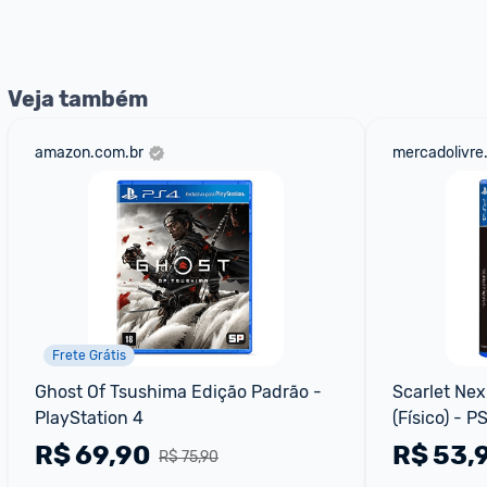
Veja também
amazon.com.br
mercadolivre
Frete Grátis
Ghost Of Tsushima Edição Padrão - 
Scarlet Nex
PlayStation 4
(Físico) - P
R$
69,90
R$
53,
R$ 75,90