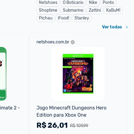
Netshoes
O Boticario
Nike
Ponto
Shoptime
Submarino
Zattini
KaBuM!
Pichau
iFood!
Stanley
Ver todas
netshoes.com.br
imate 2 - 
Jogo Minecraft Dungeons Hero 
Edition para Xbox One
R$
26,01
R$ 109,99