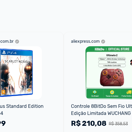
.com.br
aliexpress.com
us Standard Edition 
Controle 8BitDo Sem Fio Ult
S4
Edição Limitada WUCHANG
99
R$
210,08
R$ 358,53