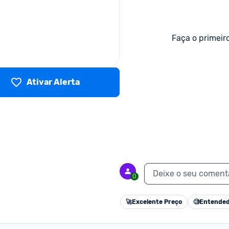
Faça o primeir
Ativar Alerta
Deixe o seu coment
0
🚀
Excelente Preço
🧐
Entended