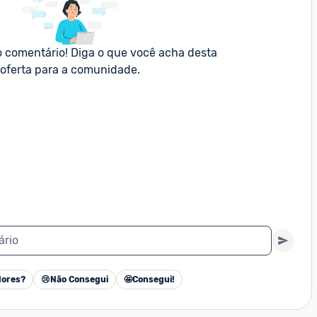
o comentário! Diga o que você acha desta 
oferta para a comunidade.
ário
ores?
😢
Não Consegui
🤩
Consegui!
Cancelar