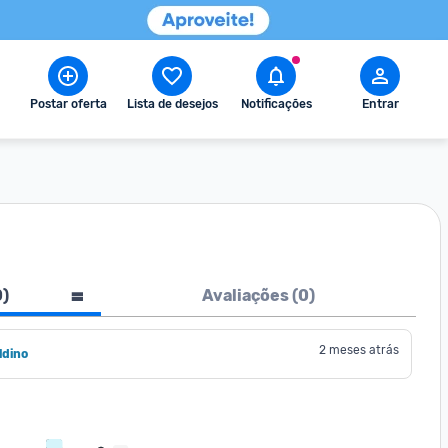
Postar oferta
Lista de desejos
Notificações
Entrar
0
)
Avaliações (
0
)
2 meses atrás
ldino