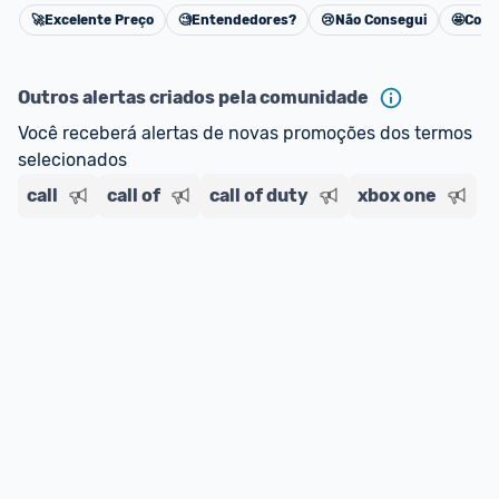
🚀
Excelente Preço
🧐
Entendedores?
😢
Não Consegui
🤩
Cons
Cancelar
Outros alertas criados pela comunidade
Você receberá alertas de novas promoções dos termos 
selecionados
call
call of
call of duty
xbox one