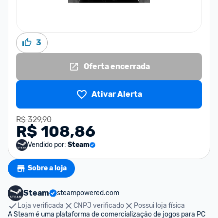
3
Oferta encerrada
Ativar Alerta
R$ 329,90
R$ 108,86
Vendido por:
Steam
Sobre a loja
Steam
steampowered.com
Loja verificada
CNPJ verificado
Possui loja física
A Steam é uma plataforma de comercialização de jogos para PC 