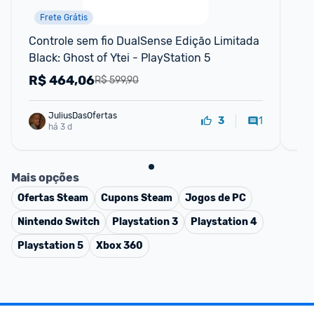
Frete Grátis
Controle sem fio DualSense Edição Limitada 
Ba
Black: Ghost of Ytei - PlayStation 5
Vel
R$
464,06
R
R$ 599,90
JuliusDasOfertas
1
3
há 3 d
Mais opções
Ofertas
Steam
Cupons
Steam
Jogos de PC
Nintendo Switch
Playstation 3
Playstation 4
Playstation 5
Xbox 360