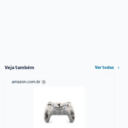
Veja também
Ver todas
amazon.com.br
cas